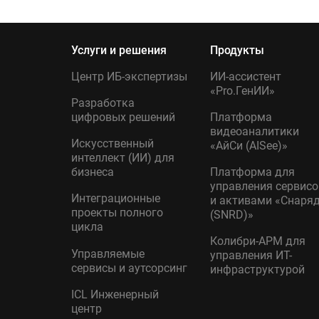
Услуги и решения
Продукты
Центр ИБ-экспертизы
ИИ-ассистент
«Pro.ГенИИ»
Разработка
цифровых решений
Платформа
видеоаналитики
Искусственный
«АйСи (AISee)»
интеллект (ИИ) для
бизнеса
Платформа для
управления сервис
Интеграционные
и активами «Снаря
проекты полного
(SNRD)»
цикла
Колибри-АРМ для
Управляемые
управления ИТ-
сервисы и аутсорсинг
инфраструктурой
ICL Инженерный
центр