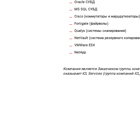
Oracle СУБД
MS SQL СУБД
Cisco (коммутаторы и маршрутизаторы)
Fortigate (файрволы)
Qualys (системы сканирования)
NetVault (система резервного копирова
VMWare ESX
NetApp
Компания является Заказчиком группы компа
оказывает ICL Services (группа компаний ICL)