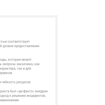
стью соответствует
б уровне предоставления
нды, которая может
ь запросы заказчика, как
характера, так и для
ервисов
и гибкость ресурсов
тракта был «де-факто» внедрен
одход к решению инцидентов,
изменениями