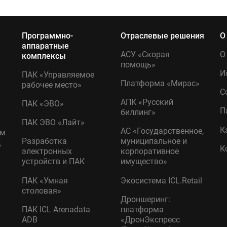
Программно-
Отраслевые решения
О
аппаратные
АСУ «Скорая
О
комплексы
помощь»
И
ПАК «Управляемое
Платформа «Мирас»
рабочее место»
С
АПК «Русский
ПАК «ЭВО»
П
биллинг»
ПАК ЭВО «Лайт»
К
АС «Государственное,
ом
Разработка
муниципальное и
д
К
электронных
корпоративное
устройств и ПАК
имущество»
ПАК «Умная
Экосистема ICL.Retail
столовая»
Дроншеринг:
ПАК ICL Arenadata
платформа
ADB
«ДронЭкспресс