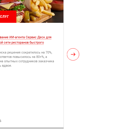
УСЛУГ
ИНФОРМАЦИОННЫЕ ТЕХНОЛО
вание ИИ-агента Сервис Деск для
Внедрение системы Колибри-АРМ 
ой сети ресторанов быстрого
российской ИТ-компании
Обеспечили автоматизацию отсле
прогресса и управление ИТ-инфрас
иска решения сократилось на 70%,
условиях разнородности оборудова
ответов повысилось на 80+%, а
 на опытных сотрудников заказчика
ь вдвое.
6
14.07.2026