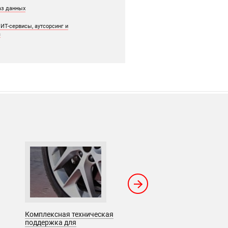
аз данных
ИТ-сервисы, аутсорсинг и
а
Комплексная техническая
Упаковка ПО для
поддержка для
производителя средст