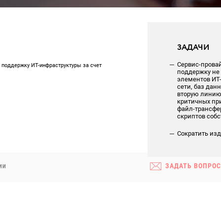
ЗАДАЧИ
Сервис-прова
а поддержку ИТ-инфраструктуры за счет
поддержку не
элементов ИТ-
сети, баз данн
вторую линию
критичных пр
файл-трансфе
скриптов соб
Сократить из
ЗАДАТЬ ВОПРОС
ИИ