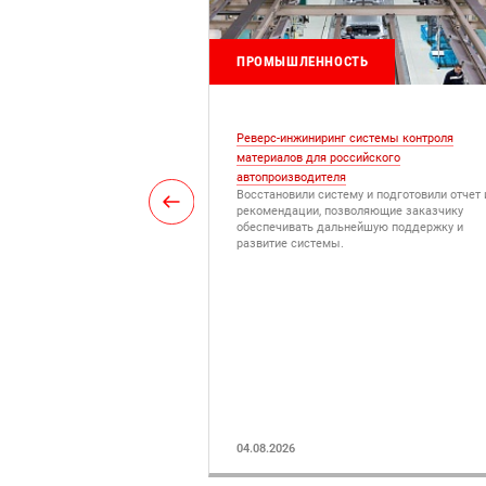
О
ПРОМЫШЛЕННОСТЬ
синга для производителя
Реверс-инжиниринг системы контроля
ериалов
материалов для российского
аказчику ИТ-сервиса
автопроизводителя
ства и стандартизация
Восстановили систему и подготовили отчет 
лению ИТ на базе
рекомендации, позволяющие заказчику
енных по принципам ITIL.
обеспечивать дальнейшую поддержку и
развитие системы.
04.08.2026