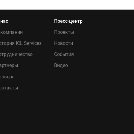
 нас
Пресс-центр
 компании
Проекты
стория ICL Services
Новости
отрудничество
События
артнеры
Видео
арьера
онтакты