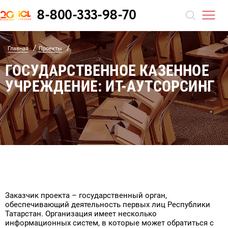
8-800-333-98-70
УСЛУГИ И РЕШЕНИЯ
/
/
Главная
Проекты
ICL Services
Новости
ГОСУДАРСТВЕННОЕ КАЗЕННОЕ
ПРОДУКТЫ
Центр ИБ-экспертизы
Продукты для автоматизации бизнес-задач
История
События
УЧРЕЖДЕНИЕ: ИТ-АУТСОРСИНГ
ПАРТНЕРЫ
Сотрудничество
Видео
Разработка цифровых решений
Продукты для автоматизации ИТ
ПРОЕКТЫ
Социальная ответственность
Искусственный интеллект (ИИ) для бизнеса:
Программно-аппаратные комплексы
КОМПАНИЯ
Партнеры ICL
проектирование, разработка и внедрение
Карьера
ПРЕСС-ЦЕНТР
Отраслевые решения
Интеграционные проекты полного цикла
Контакты
Управляемые ИТ-сервисы, аутсорсинг и техподдержка
Заказчик проекта – государственный орган,
обеспечивающий деятельность первых лиц Республики
Татарстан. Организация имеет несколько
ICL Инженерный центр
информационных систем, в которые может обратиться с