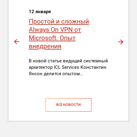
12 января
16 март
т по
Простой и сложный
Петр Т
Always On VPN от
демол
Microsoft. Опыт
ICL&H
внедрения
подтв
гипот
ект
В новой статье ведущий системный
ИТ-пр
архитектор ICL Services Константин
дного…
Янсон делится опытом…
Петр Тре
по разви
рассказа
ВСЕ НОВОСТИ