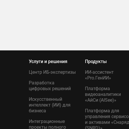
Услуги и решения
Продукты
Центр ИБ-экспертизы
ИИ-ассистент
«Pro.ГенИИ»
Разработка
цифровых решений
Платформа
видеоаналитики
Искусственный
«АйСи (AISee)»
интеллект (ИИ) для
бизнеса
Платформа для
управления сервис
Интеграционные
и активами «Снаря
проекты полного
(SNRD)»