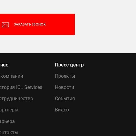
ЗАКАЗАТЬ ЗВОНОК
 нас
Пресс-центр
 компании
Проекты
стория ICL Services
Новости
отрудничество
События
артнеры
Видео
арьера
онтакты