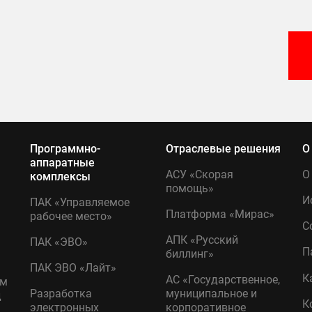
Программно-
Отраслевые решения
О
аппаратные
АСУ «Скорая
О
комплексы
помощь»
И
ПАК «Управляемое
Платформа «Мирас»
рабочее место»
С
АПК «Русский
ПАК «ЭВО»
П
биллинг»
ПАК ЭВО «Лайт»
К
АС «Государственное,
ом
Разработка
муниципальное и
д
К
электронных
корпоративное