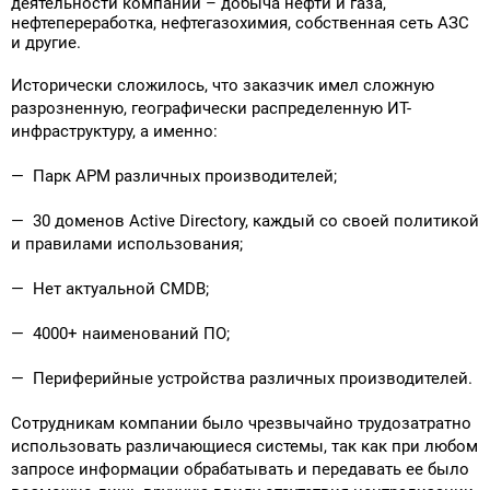
деятельности компании – добыча нефти и газа,
нефтепереработка, нефтегазохимия, собственная сеть АЗС
Поставка программного обеспечения и оборудования
и другие.
Исторически сложилось, что заказчик имел сложную
разрозненную, географически распределенную ИТ-
инфраструктуру, а именно:
— Парк АРМ различных производителей;
— 30 доменов Active Directory, каждый со своей политикой
и правилами использования;
— Нет актуальной CMDB;
— 4000+ наименований ПО;
— Периферийные устройства различных производителей.
Сотрудникам компании было чрезвычайно трудозатратно
использовать различающиеся системы, так как при любом
запросе информации обрабатывать и передавать ее было