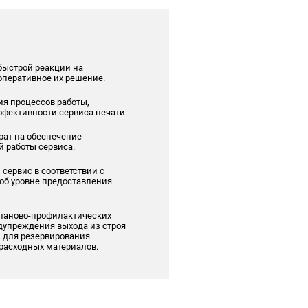
быстрой реакции на
оперативное их решение.
ия процессов работы,
фективности сервиса печати.
рат на обеспечение
 работы сервиса.
сервис в соответствии с
об уровне предоставления
ланово-профилактических
дупреждения выхода из строя
и для резервирования
расходных материалов.