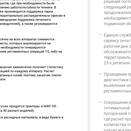
решения согл
ратов, где при необходимости были
следующий ра
лению работоспособности техники. В
ces производится поддержка парка
продолжитель
0 территориально распределенным офисам в
необходимост
тивендорная поддержка печатного
подменное об
изводителей), а также резервируются
Единую служб
сячно на всех аппаратах снимаются
сервису печат
листы, которые анализируются на
рабочие дни,
и необходимости генерируются
ение регламентных операций ТО, либо на
обслуживаетс
территориаль
23-х регионах
аказчик ежемесячно получает статистику
ацией по каждому аппарату. Расчет
Проведение п
атанных копий, поэтому заказчик платит
ати.
диагностики о
выявления не
регламентных
Сокращение р
rvices находятся принтеры и МФУ HP,
оптимальной 
ка 40 разных моделей).
прозрачной с
ся расходные материалы в виде бумаги и
где расчет пр
количества о
платит исклю