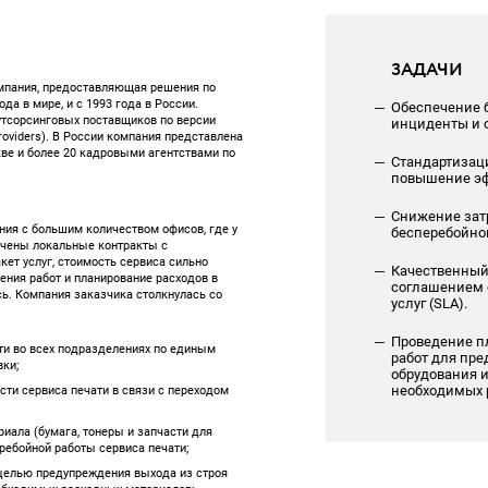
ЗАДАЧИ
омпания, предоставляющая решения по
да в мире, и с 1993 года в России.
Обеспечение 
г аутсорсинговых поставщиков по версии
инциденты и 
 Providers). В России компания представлена
кве и более 20 кадровыми агентствами по
Стандартизац
повышение эф
Снижение зат
ния с большим количеством офисов, где у
бесперебойной
ючены локальные контракты с
акет услуг, стоимость сервиса сильно
Качественный 
ения работ и планирование расходов в
соглашением 
ь. Компания заказчика столкнулась со
услуг (SLA).
Проведение п
ти во всех подразделениях по единым
работ для пре
ки;
обрудования 
ти сервиса печати в связи с переходом
необходимых 
иала (бумага, тонеры и запчасти для
ребойной работы сервиса печати;
целью предупреждения выхода из строя