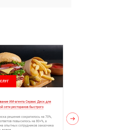
УСЛУГ
ИНФОРМАЦИОННЫЕ ТЕХНОЛО
вание ИИ-агента Сервис Деск для
Внедрение системы Колибри-АРМ 
ой сети ресторанов быстрого
российской ИТ-компании
Обеспечили автоматизацию отсле
прогресса и управление ИТ-инфрас
иска решения сократилось на 70%,
условиях разнородности оборудова
ответов повысилось на 80+%, а
 на опытных сотрудников заказчика
ь вдвое.