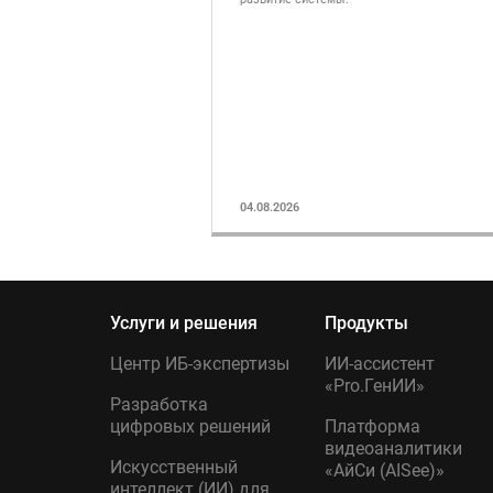
04.08.2026
Услуги и решения
Продукты
Центр ИБ-экспертизы
ИИ-ассистент
«Pro.ГенИИ»
Разработка
цифровых решений
Платформа
видеоаналитики
Искусственный
«АйСи (AISee)»
интеллект (ИИ) для