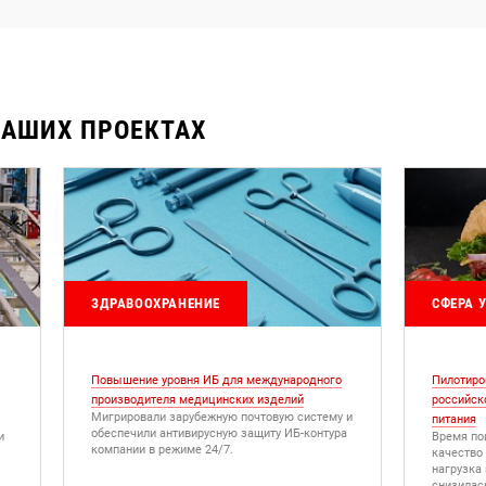
НАШИХ ПРОЕКТАХ
ЗДРАВООХРАНЕНИЕ
СФЕРА 
Повышение уровня ИБ для международного
Пилотиро
производителя медицинских изделий
российск
Мигрировали зарубежную почтовую систему и
питания
обеспечили антивирусную защиту ИБ-контура
и
Время по
компании в режиме 24/7.
качество 
нагрузка
снизилас