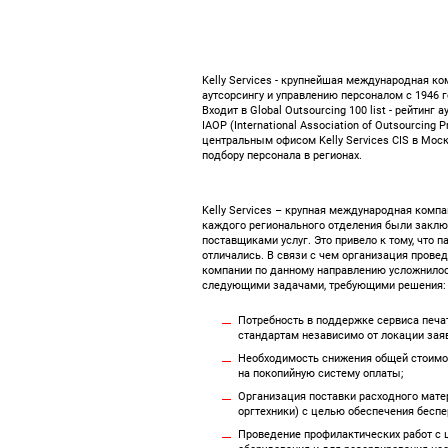
Kelly Services - крупнейшая международная к
аутсорсингу и управлению персоналом с 1946 го
Входит в Global Outsourcing 100 list - рейтин
IAOP (International Association of Outsourcing
центральным офисом Kelly Services CIS в Мос
подбору персонала в регионах.
Kelly Services – крупная международная компа
каждого регионального отделения были закл
поставщиками услуг. Это привело к тому, что п
отличались. В связи с чем организация провед
компании по данному направлению усложнилос
следующими задачами, требующими решения:
Потребность в поддержке сервиса печа
стандартам независимо от локации заяв
Необходимость снижения общей стоимос
на покопийную систему оплаты;
Организация поставки расходного матер
оргтехники) с целью обеспечения беспе
Проведение профилактических работ с 