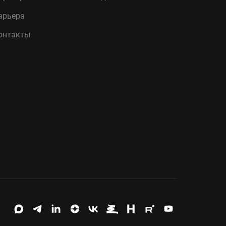
арьера
онтакты