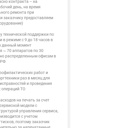
асно контракта – на
бочий день, на время
ного ремонта при
и заказчику предоставляем
орудование)
у технической поддержки по
и в режиме с 9 до 18 часов в
 в данный момент
я ~ 70 аппаратов по 30
но распределенным офисам в
 РФ
рофилактических работ и
ргтехники раз в месяц для
исправностей и проведения
 операций ТО
асходов на печать за счет
сервисной модели с
труктурой управления сервиса,
оизводится с учетом
ттисков, поэтому заказчик
чительно за напечатанные