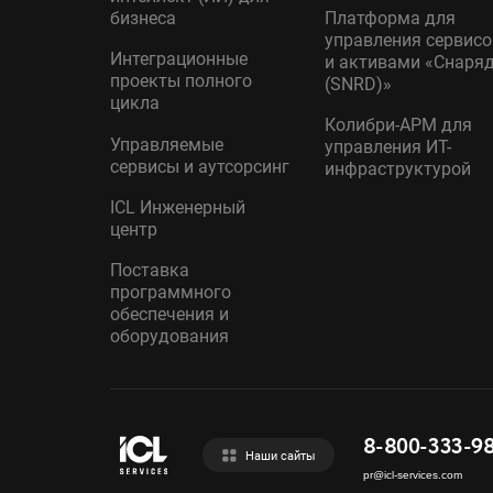
бизнеса
Платформа для
управления сервис
Интеграционные
и активами «Снаря
проекты полного
(SNRD)»
цикла
Колибри-АРМ для
Управляемые
управления ИТ-
сервисы и аутсорсинг
инфраструктурой
ICL Инженерный
центр
Поставка
программного
обеспечения и
оборудования
8-800-333-9
Наши сайты
pr@icl-services.com