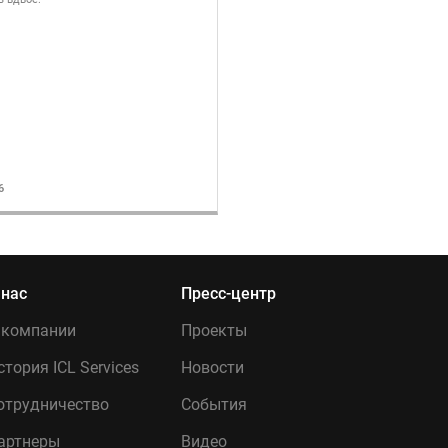
6
14.07.2026
 нас
Пресс-центр
 компании
Проекты
стория ICL Services
Новости
отрудничество
События
артнеры
Видео