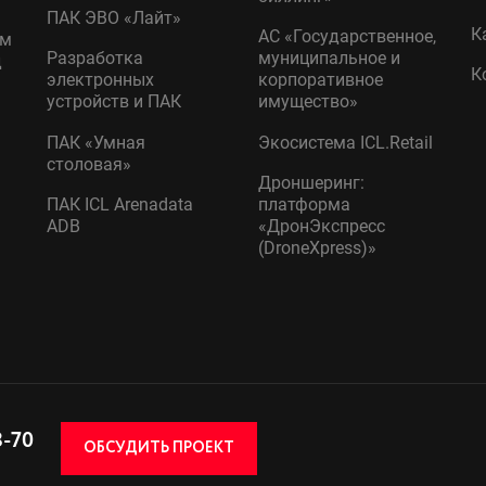
ПАК ЭВО «Лайт»
К
АС «Государственное,
ом
Разработка
муниципальное и
д
К
электронных
корпоративное
устройств и ПАК
имущество»
ПАК «Умная
Экосистема ICL.Retail
столовая»
Дроншеринг:
ПАК ICL Arenadata
платформа
ADB
«ДронЭкспресс
(DroneXpress)»
8-70
ОБСУДИТЬ ПРОЕКТ