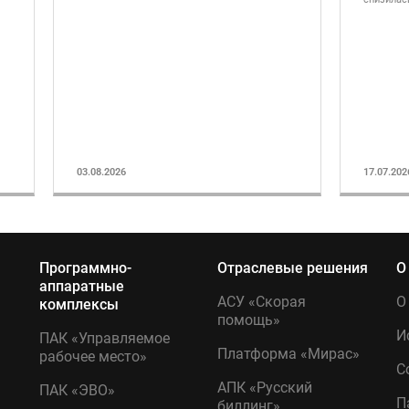
03.08.2026
17.07.202
Программно-
Отраслевые решения
О
аппаратные
АСУ «Скорая
О
комплексы
помощь»
И
ПАК «Управляемое
Платформа «Мирас»
рабочее место»
С
АПК «Русский
ПАК «ЭВО»
П
биллинг»