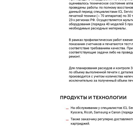
оценивалось техническое состояние аппа
проведены работы по полному восстанов
данный период специалистами ICL Servi
печатной техники (~ 70 аппаратов) по 3
23-х регионах РФ. Осуществляется муль
оборудования (порядка 40 моделей 5 про
необходимые расходные материалы.
В рамках профилактических работ ежеме
показания счетчиков и печатаются тест-
соответствие требованиям качества. Пр
соответствующие задачи либо на провед
ремонт.
Для планирования расходов и контроля З
по объему выполненной печати с детализ
производится с учетом количества напеч
исключительно за полученный объем печ
ПРОДУКТЫ И ТЕХНОЛОГИИ
На обслуживании у специалистов ICL Se
Kyocera, Ricoh, Samsung и Canon (поряд
Также заказчику регулярно доставляют
картриджей.