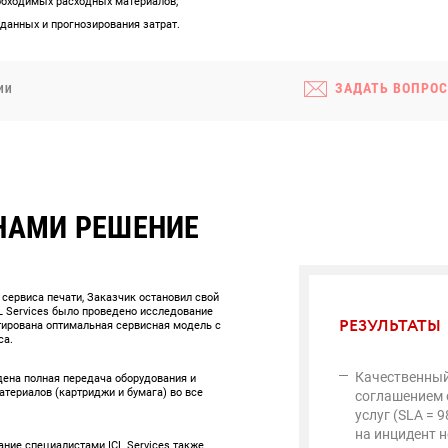
обходимых расходных материалов;
данных и прогнозирования затрат.
ЗАДАТЬ ВОПРОС
ИИ
НАМИ РЕШЕНИЕ
сервиса печати, Заказчик остановил свой
CL Services было проведено исследование
РЕЗУЛЬТАТЫ
тирована оптимальная сервисная модель с
са.
Качественный
дена полная передача оборудования и
териалов (картриджи и бумага) во все
соглашением 
услуг (SLA = 
на инцидент н
ние специалистами ICL Services также