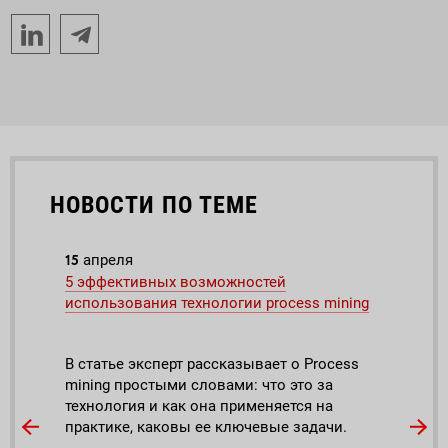
НОВОСТИ ПО ТЕМЕ
15
22
апреля
ап
ch:
5 эффективных возможностей
Техн
использования технологии process mining
Виде
В статье эксперт рассказывает о Process
моде
mining простыми словами: что это за
вирт
ig
технология и как она применяется на
реал
лей.
практике, каковы ее ключевые задачи.