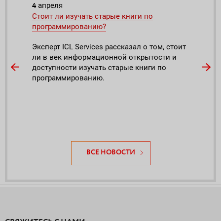
4
26
апреля
ап
в от
Стоит ли изучать старые книги по
ICL 
программированию?
конк
высо
а
Эксперт ICL Services рассказал о том, стоит
ли в век информационной открытости и
Комп
огий
доступности изучать старые книги по
«Соз
 и
программированию.
орга
ВСЕ НОВОСТИ