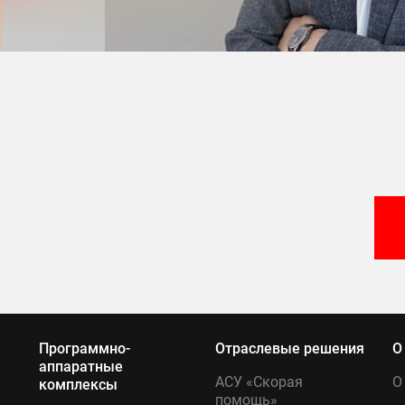
Программно-
Отраслевые решения
О
аппаратные
АСУ «Скорая
О
комплексы
помощь»