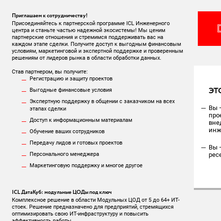
Приглашаем к сотрудничеству!
Присоединяйтесь к партнерской программе ICL Инженерного
центра и станьте частью надежной экосистемы! Мы ценим
партнерские отношения и стремимся поддерживать вас на
каждом этапе сделки. Получите доступ к выгодным финансовым
условиям, маркетинговой и экспертной поддержке и проверенным
решениям от лидеров рынка в области обработки данных.
Став партнером, вы получите:
Регистрацию и защиту проектов
ЭТ
Выгодные финансовые условия
Экспертную поддержку в общении с заказчиком на всех
Вы 
этапах сделки
про
Доступ к информационным материалам
вне
инж
Обучение ваших сотрудников
Передачу лидов и готовых проектов
Вы 
Персонального менеджера
рес
Маркетинговую поддержку и многое другое
ICL ДатаКуб: модульные ЦОДы под ключ
Комплексное решение в области Модульных ЦОД от 5 до 64+ ИТ-
стоек. Решение предназначено для предприятий, стремящихся
оптимизировать свою ИТ-инфраструктуру и повысить
эффективность работы.