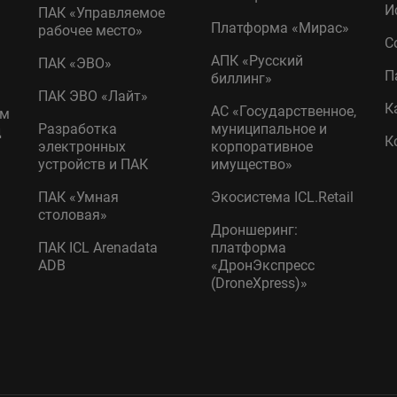
И
ПАК «Управляемое
Платформа «Мирас»
рабочее место»
С
АПК «Русский
ПАК «ЭВО»
П
биллинг»
ПАК ЭВО «Лайт»
К
АС «Государственное,
ом
Разработка
муниципальное и
д
К
электронных
корпоративное
устройств и ПАК
имущество»
ПАК «Умная
Экосистема ICL.Retail
столовая»
Дроншеринг:
ПАК ICL Arenadata
платформа
ADB
«ДронЭкспресс
(DroneXpress)»