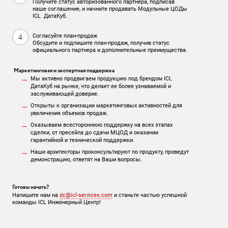
Получите статус авторизованного партнера, подписав
наше соглашение, и начните продавать Модульные ЦОДы
ICL ДатаКуб.
Согласуйте план-продаж
Обсудите и подпишите план-продаж, получив статус
официального партнера и дополнительные преимущества.
Маркетинговая и экспертная поддержка
Мы активно продвигаем продукцию под брендом ICL
ДатаКуб на рынке, что делает ее более узнаваемой и
заслуживающей доверие.
Открыты к организации маркетинговых активностей для
увеличения объемов продаж.
Оказываем всестороннюю поддержку на всех этапах
сделки, от пресейла до сдачи МЦОД и оказании
гарантийной и технической поддержки.
Наши архитекторы проконсультируют по продукту, проведут
демонстрацию, ответят на Ваши вопросы.
Готовы начать?
Напишите нам на
dc@icl-services.com
и станьте частью успешной
команды ICL Инженерный Центр!