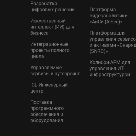
Разработка
цифровых решений
Платформа
видеоаналитики
Искусственный
«АйСи (AISee)»
интеллект (ИИ) для
бизнеса
Платформа для
управления сервис
Интеграционные
и активами «Снаря
проекты полного
(SNRD)»
цикла
Колибри-АРМ для
Управляемые
управления ИТ-
сервисы и аутсорсинг
инфраструктурой
ICL Инженерный
центр
Поставка
программного
обеспечения и
оборудования