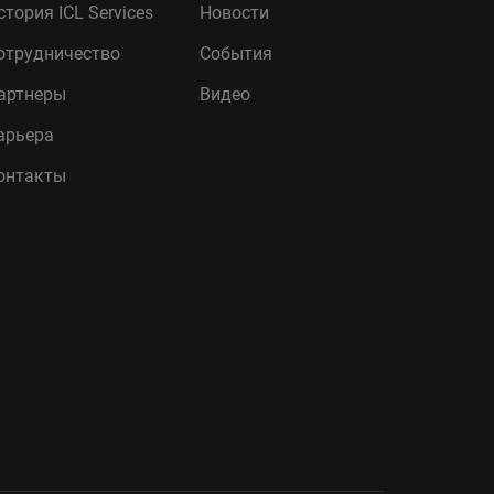
стория ICL Services
Новости
отрудничество
События
артнеры
Видео
арьера
онтакты