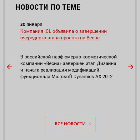
НОВОСТИ ПО ТЕМЕ
30
11
января
но
Компания ICL объявила о завершении
Cоци
очередного этапа проекта на Весне
иниц
В российской парфюмерно-косметической
Бизн
компании «Весна» завершен этап Дизайна
Сотр
и начата реализация модификаций
лока
функционала Microsoft Dynamics АХ 2012
Поэт
отве
отве
с об
ВСЕ НОВОСТИ