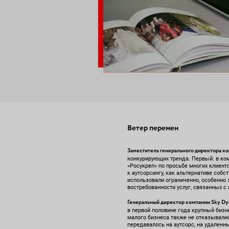
Ветер перемен
Заместитель генерального директора 
конкурирующих тренда. Первый: в ком
«Росукреп» по просьбе многих клиен
к аутсорсингу, как альтернативе соб
использовали ограниченно, особенно за
востребованности услуг, связанных с
Генеральный директор компании Sky D
в первой половине года крупный бизн
малого бизнеса также не отказывалис
передавалось на аутсорс, на удаленн