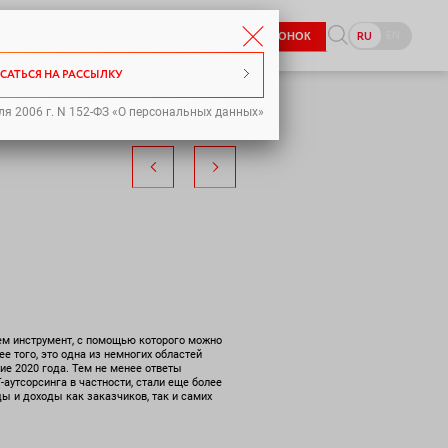
8-800-333-98-70
EN
RU
ЗАКАЗАТЬ ЗВОНОК
pr@icl-services.com
САТЬСЯ НА РАССЫЛКУ
ля 2006 г. N 152-ФЗ «О персональных данных»
ем инструмент, с помощью которого можно
е того, это одна из немногих областей
ие 2020 года. Тем не менее ответы
-аутсорсинга в частности, стали еще более
ы и доходы как заказчиков, так и самих