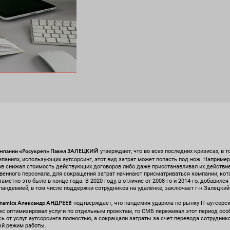
компании «Росукреп» Павел ЗАЛЕЦКИЙ
утверждает, что во всех последних кризисах, в т
паниях, использующих аутсорсинг, этот вид затрат может попасть под нож. Например
тов снижал стоимость действующих договоров либо даже приостанавливал их действи
ственного персонала, для сокращения затрат начинают присматриваться компании, кот
метно это было в конце года. В 2020 году, в отличие от 2008-го и 2014-го, добавился
 пандемией, в том числе поддержки сотрудников на удалёнке, заключает г-н Залецкий
ynamics Александр АНДРЕЕВ
подтверждает, что пандемия ударила по рынку IT-аутсорсин
ес оптимизировал услуги по отдельным проектам, то СМБ переживал этот период осо
ь от услуг аутсорсинга полностью, а сокращали затраты за счет перевода сотрудник
ый режим работы.