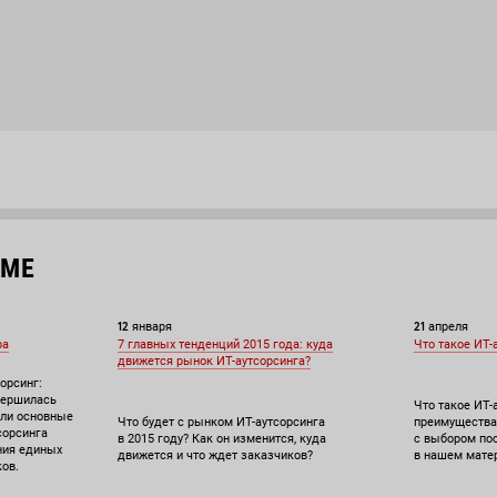
ЕМЕ
12
21
января
апреля
ра
7 главных тенденций 2015 года: куда
Что такое ИТ-
движется рынок ИТ-аутсорсинга?
орсинг:
вершилась
Что такое ИТ-
или основные
Что будет с рынком ИТ-аутсорсинга
преимущества
сорсинга
в 2015 году? Как он изменится, куда
с выбором по
ания единых
движется и что ждет заказчиков?
в нашем мате
ов.