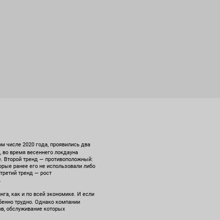
ом числе 2020 года, проявились два
, во время весеннего локдауна
е. Второй тренд — противоположный:
орые ранее его не использовали либо
 третий тренд — рост
.
га, как и по всей экономике. И если
бенно трудно. Однако компании
ов, обслуживание которых