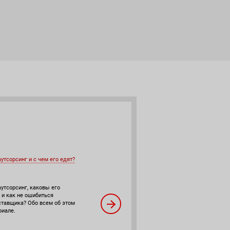
3
мая
аутсорсинг и с чем его едят?
Как выбрать лучшего поставщика услуг ИТ-
аутсорсинга?
аутсорсинг, каковы его
 и как не ошибиться
Для некоторых проектов аутсорсинг
ставщика? Обо всем об этом
подходит как нельзя лучше. Независимо от
риале.
причин для аутсорсинга все равно важно
корректно управлять проектом, выбрать
правильного поставщика услуг и обсудить