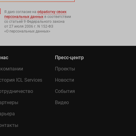
Я даю согласие на
обработку своих
персональных данных
в соответствии
со статьей 9 Федерального закона
от 27 июля 2006 г. N 152-ФЗ
«О персональных данных»
 нас
Пресс-центр
 компании
Проекты
стория ICL Services
Новости
отрудничество
События
артнеры
Видео
арьера
онтакты