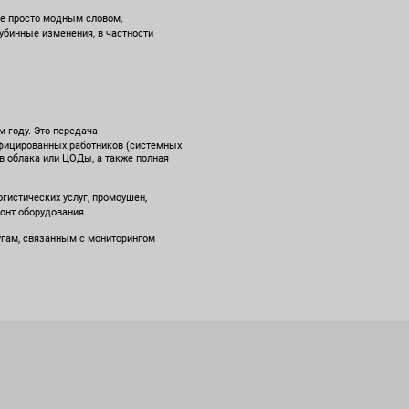
не просто модным словом,
убинные изменения, в частности
 году. Это передача
лифицированных работников (системных
 в облака или ЦОДы, а также полная
гистических услуг, промоушен,
монт оборудования.
лугам, связанным с мониторингом