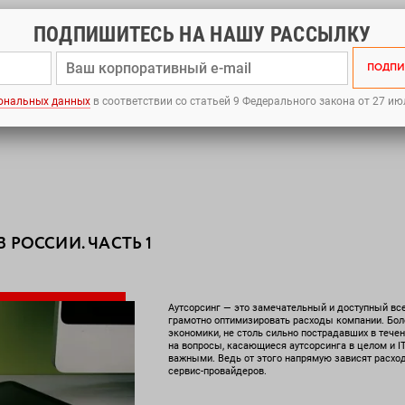
ПОДПИШИТЕСЬ НА НАШУ РАССЫЛКУ
Ы
ПАРТНЕРЫ
ПРОЕКТЫ
КОМПАНИЯ
ПРЕСС-ЦЕНТР
ПОДПИ
зработку ПО
сности
ение искусственного интеллекта в бизнес: от аудита до экспертного сопровождения
сональных данных
в соответствии со статьей 9 Федерального закона от 27 ию
ий
данных (МЦОД)
ности: контроль соответствия требованиям законодательства
фигураций, приложений, данных
печения
рудования
аботы
а ПО (обратная разработка)
твом
ийские платформы виртуализации
инфраструктуры
туры под ключ
много обеспечения
: защита ИТ-инфраструктуры
 РОССИИ. ЧАСТЬ 1
алитического хранилища данных (DWH/КХД) и BI-системы
тированию и обслуживанию корпоративных сетей передачи данных
неса
 учетными записями и доступом (IAM)
вами: инвентаризация, лицензионное соответствие, импортозамещение
Аутсорсинг — это замечательный и доступный вс
грамотно оптимизировать расходы компании. Боле
экономики, не столь сильно пострадавших в течен
на вопросы, касающиеся аутсорсинга в целом и IT
важными. Ведь от этого напрямую зависят расход
сервис-провайдеров.