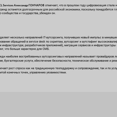
ICL Services Александр ГОНЧАРОВ
отмечает, что в прошлом году цифровизация стала 
тренд останется долгосрочным для российской экономики, поскольку понадобятся гл
-сообщества и государства, убежден он.
еляет несколько направлений IT-аутсорсинга, получивших новый импульс в минувшем
ование обращений в service desk по скриптам, аутсорсинг и аутстафинг высококва
 и инфраструктуре, разработчиков приложений), миграция сервисов и инфраструктуры
нг, что больше характерно для СМБ.
еди наиболее востребованных аутсорсинговых направлений называет провайдеров ло
е, бухгалтерские услуги, обеспечение безопасности, техническое обслуживание и ре
ечает рост спроса как на традиционную техподдержку и сопровождение, так и по ус
итой конечных точек, управлению уязвимостями.