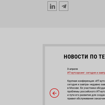
НОВОСТИ ПО Т
20
3
апреля
апреля
Рынок ИТ-аусорсинга в России. Часть 2
ИТ-аутсорсинг: сегодня и завт
Участники российского рынка ИТ-
Крупная конференция «ИТ-аутс
аутсорсинга делятся собственными бизнес-
сегодня и завтра» недавно за
сценариями
в Москве. Ее участники обсуд
проблемы российского ИТ-аут
и пути его развития для созд
правил обслуживания заказчик