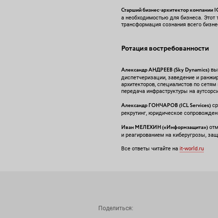
Старший бизнес-архитектор компании 
а необходимостью для бизнеса. Этот 
трансформация сознания всего бизнес
Ротация востребованности
Александр АНДРЕЕВ (Sky Dynamics)
выд
диспетчеризации, заведение и ранжир
архитекторов, специалистов по сетям
передача инфраструктуры на аутсорси
Александр ГОНЧАРОВ (ICL Services)
ср
рекрутинг, юридическое сопровождени
Иван МЕЛЕХИН («Информзащита»)
отм
и реагированием на киберугрозы, защ
Все ответы читайте на
it-world.ru
Поделиться: