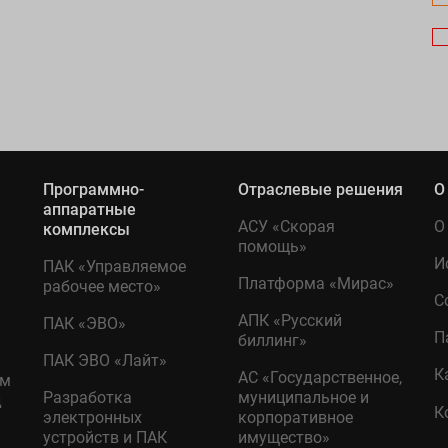
Программно-
Отраслевые решения
О
аппаратные
АСУ «Скорая
О
комплексы
помощь»
И
ПАК «Управляемое
Платформа «Мирас»
рабочее место»
С
АПК «Русский
ПАК «ЭВО»
П
биллинг»
ПАК ЭВО «Лайт»
К
АС «Государственное,
ом
Разработка
муниципальное и
д
К
электронных
корпоративное
устройств и ПАК
имущество»