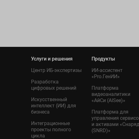
Услуги и решения
Продукты
Центр ИБ-экспертизы
ИИ-ассистент
«Pro.ГенИИ»
Разработка
цифровых решений
Платформа
видеоаналитики
Искусственный
«АйСи (AISee)»
интеллект (ИИ) для
бизнеса
Платформа для
управления сервис
Интеграционные
и активами «Снаря
проекты полного
(SNRD)»
цикла