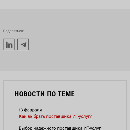
Поделиться:
НОВОСТИ ПО ТЕМЕ
13
12
февраля
ян
Как выбрать поставщика ИТ-услуг?
7 гл
движ
Выбор надежного поставщика ИТ-услуг —