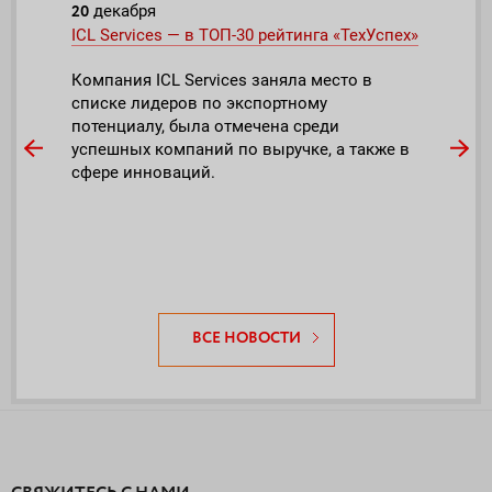
20
20
декабря
фе
ны
ICL Services — в ТОП-30 рейтинга «ТехУспех»
ICL 
аутс
Компания ICL Services заняла место в
ного
списке лидеров по экспортному
Втор
потенциалу, была отмечена среди
вклю
успешных компаний по выручке, а также в
аутс
сфере инноваций.
ВСЕ НОВОСТИ