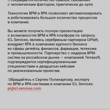
 сокращается количество ошибок, связанных
с человеческим фактором, практически до нуля.
Технологии BPM и RPA позволяют автоматизировать
и роботизировать большое количество процессов
в компании.
Вы можете получить полную презентацию
о возможностях BPM и RPA-платформ по запросу.
ICL Services, являясь серебряным партнером UiPath,
внедряет RPA в компаниях крупного бизнеса
из сферы ритейла, финансов, фармации, телекома
и промышленности. Партнерство с лидером BPM-
систем на российском рынке — компанией Terrasoft,
подтверждается сертифицированными
специалистами и двадцатью кейсами
по реализованным проектам.
Обращайтесь к Сергею Поликарпову, эксперту
по BPM и RPA-системам в компании ICL Services:
pr@icl-services.com
.