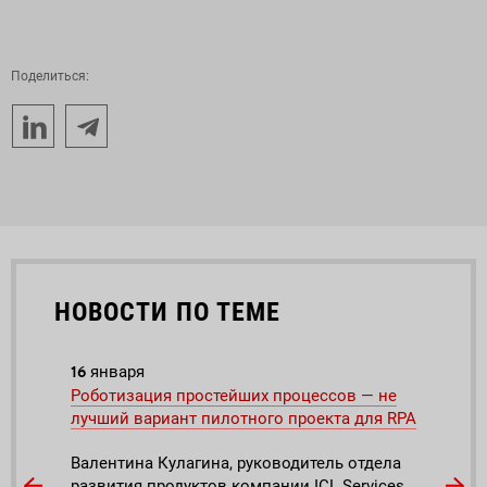
Поделиться:
НОВОСТИ ПО ТЕМЕ
16
21
января
ма
ля
Роботизация простейших процессов — не
Робо
я
лучший вариант пилотного проекта для RPA
путь
ы, и
Валентина Кулагина, руководитель отдела
Порт
аботе
развития продуктов компании ICL Services,
попо