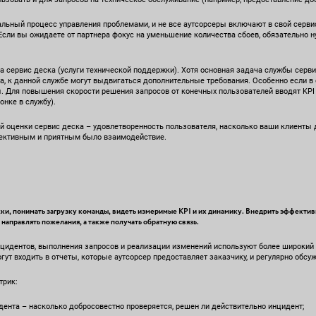
льный процесс управления проблемами, и не все аутсорсеры включают в свой сервис
Если вы ожидаете от партнера фокус на уменьшение количества сбоев, обязательно н
а сервис деска (услуги технической поддержки). Хотя основная задача службы серв
, к данной службе могут выдвигаться дополнительные требования. Особенно если в
ы. Для повышения скорости решения запросов от конечных пользователей вводят KPI
онке в службу).
й оценки сервис деска – удовлетворенность пользователя, насколько ваши клиенты
фективным и приятным было взаимодействие.
ки, понимать загрузку команды, видеть измеримые KPI и их динамику. Внедрить эффектив
 направлять пожелания, а также получать обратную связь.
нцидентов, выполнения запросов и реализации изменений используют более широкий 
ут входить в отчеты, которые аутсорсер предоставляет заказчику, и регулярно обсуж
трик:
нта – насколько добросовестно проверяется, решен ли действительно инцидент;