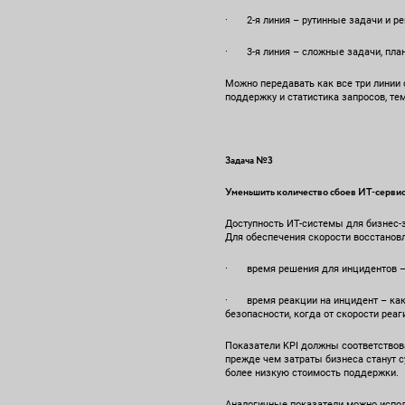
· 2-я линия – рутинные задачи и р
· 3-я линия – сложные задачи, пла
Можно передавать как все три линии 
поддержку и статистика запросов, те
Задача №3
Уменьшить количество сбоев ИT-сервисо
Доступность ИТ-системы для бизнес-за
Для обеспечения скорости восстановл
· время решения для инцидентов – к
· время реакции на инцидент – как 
безопасности, когда от скорости реа
Показатели KPI должны соответствова
прежде чем затраты бизнеса станут 
более низкую стоимость поддержки.
Аналогичные показатели можно исполь