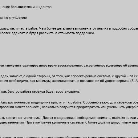
ешение большинства инцидентов
ны по улучшению
сразу, так и часть работ. Чем более детально выполнен этот анализ и подробно собр
м более адекватно будет рассчитана стоимость поддержки.
в и получить гарантированное время восстановления, закрепленное в договоре об уровне
дач зависит, с одной стороны, от того, как спроектирована система, с другой – от с
ения необходимо, как минимум, зафиксировать в соглашении об уровне сервиса (SLA
ак быстро работа сервиса будет восстановлена;
быстро инженеры подрядчика приступят к работе. Особенно важно для сервисов о
гирования может зависеть, насколько получится предотвратить или уменьшить ущерб п
ть критичности системы. Для их определения необходимо понимать, сколько та или 
существенными. При этом менее критичные системы с более долгим допустимым вре
зовать и для запросов на техническое обслуживание (например, предоставление досту