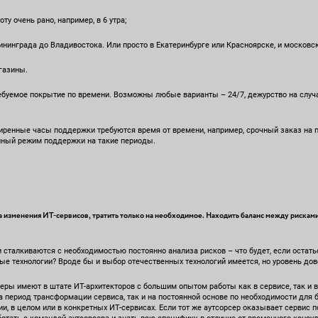
у очень рано, например, в 6 утра;
инграда до Владивостока. Или просто в Екатеринбурге или Красноярске, и московск
газины.
ребуемое покрытие по времени. Возможны любые варианты – 24/7, дежурство на слу
иренные часы поддержки требуются время от времени, например, срочный заказ на п
нный режим поддержки на такие периоды.
 изменения ИТ-сервисов, тратить только на необходимое. Находить баланс между рисками
 сталкиваются с необходимостью постоянно анализа рисков – что будет, если остат
ые технологии? Вроде бы и выбор отечественных технологий имеется, но уровень дов
еры имеют в штате ИТ-архитекторов с большим опытом работы как в сервисе, так и в
а период трансформации сервиса, так и на постоянной основе по необходимости для 
и, в целом или в конкретных ИТ-сервисах. Если тот же аутсорсер оказывает сервис 
ботать с командой аутсорсера и знать всю специфику, в отличие от временного консул