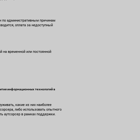
ти по административным причинам
зводится, оплата за недоступный
й на временной или постоянной
вития информационных технологий в
уживать, какие из них наиболее
тсорсера, либо использовать опытного
ть аутсорсер в рамках поддержки.