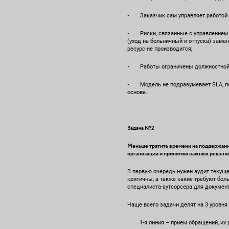
• Заказчик сам управляет работой 
• Риски, связанные с управлением 
(уход на больничный и отпуска) заме
ресурс не производится;
• Работы ограничены должностной и
• Модель не подразумевает SLA, поэ
основе.
Задача №2
Меньше тратить времени на поддержани
организации и принятию важных решени
В первую очередь нужен аудит текуще
критичны, а также какие требуют бол
специалиста-аутсорсера для документ
Чаще всего задачи делят на 3 уровн
· 1-я линия – прием обращений, их 