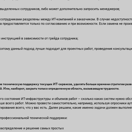
выделенных сотрудников, либо может дополнительно запросить менеджеров;
сотрудниками разделены между ИТ-компанией и заказчиком. В случае недоступнос
на предоставляется только по согласованию и при возможности. Если замена не прои
нструкцией в зависимости от грейда сотрудника;
тому данный подход лучше подходит для проектных работ, проведения консультаци
е техническую поддержку текущих ИТ-сервисов, уделять больше времени стратегии раз
й. Или, наоборот, закрыть только определенную область, вызывающую трудности.
го состояния ИТ-инфраструктуры и объемов работ – сколько каких систем нужно обсл
ьше всего работ. Можно провести самостоятельно, например, используя опросники ау
ирования всего, что у вас есть. Далее решаем, какие именно задачи должен выполня
я профессиональной технической поддержки:
распределение и решение самых простых