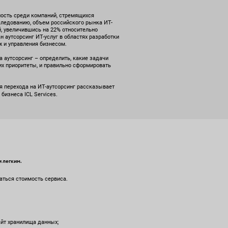
ность среди компаний, стремящихся
следованию, объем российского рынка ИТ-
й, увеличившись на 22% относительно
н аутсорсинг ИТ-услуг в областях разработки
ж и управления бизнесом.
 аутсорсинг – определить, какие задачи
их приоритеты, и правильно сформировать
я перехода на ИТ-аутсорсинг рассказывает
бизнеса ICL Services.
 легким.
аться стоимость сервиса.
айт хранилища данных;