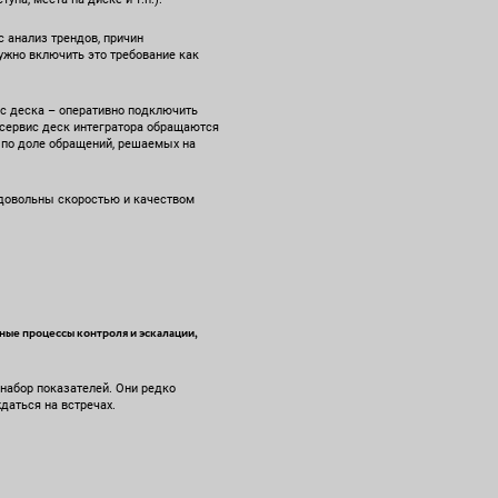
 анализ трендов, причин
ужно включить это требование как
ис деска – оперативно подключить
 сервис деск интегратора обращаются
 по доле обращений, решаемых на
 довольны скоростью и качеством
ные процессы контроля и эскалации,
набор показателей. Они редко
даться на встречах.