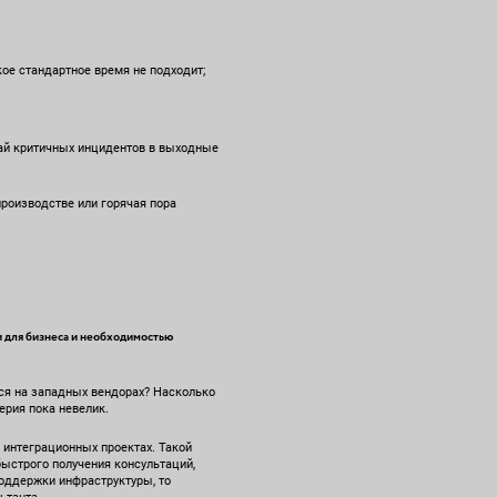
ое стандартное время не подходит;
чай критичных инцидентов в выходные
роизводстве или горячая пора
 для бизнеса и необходимостью
ься на западных вендорах? Насколько
ерия пока невелик.
 интеграционных проектах. Такой
быстрого получения консультаций,
поддержки инфраструктуры, то
ьтанта.