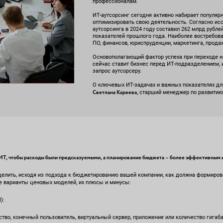
профессионалам.
ИT-аутсорсинг сегодня активно набирает популяр
оптимизировать свою деятельность. Согласно ис
аутсорсинга в 2024 году составил 262 млрд рубле
показателей прошлого года. Наиболее востребова
ПО, финансов, юриспруденции, маркетинга, прода
Основополагающий фактор успеха при переходе на
сейчас ставит бизнес перед ИТ-подразделением, 
запрос аутсорсеру.
О ключевых ИT-задачах и важных показателях дл
Светлана Кареева
, старший менеджер по развитию 
ИТ, чтобы расходы были предсказуемыми, а планирование бюджета – более эффективным и
делить, исходя из подхода к бюджетированию вашей компании, как должна формиров
 варианты ценовых моделей, их плюсы и минусы:
):
во, конечный пользователь, виртуальный сервер, приложение или количество гигаб