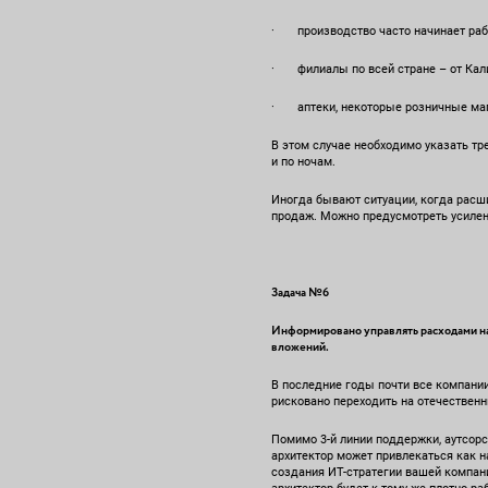
· производство часто начинает работ
· филиалы по всей стране – от Калин
· аптеки, некоторые розничные ма
В этом случае необходимо указать т
и по ночам.
Иногда бывают ситуации, когда расш
продаж. Можно предусмотреть усиле
Задача №6
Информировано управлять расходами на
вложений.
В последние годы почти все компании
рисковано переходить на отечественн
Помимо 3-й линии поддержки, аутсорс
архитектор может привлекаться как н
создания ИТ-стратегии вашей компани
архитектор будет к тому же плотно ра