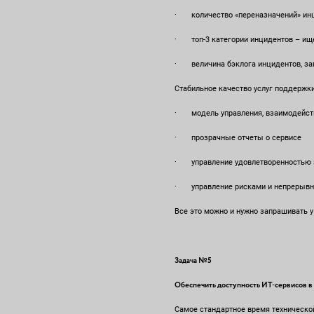
· количество «переназначений» инци
· топ-3 категории инцидентов – ище
· величина бэклога инцидентов, зап
Стабильное качество услуг поддержк
· модель управления, взаимодействия 
· прозрачные отчеты о сервисе
· управление удовлетворенностью з
· управление рисками и непрерывно
Все это можно и нужно запрашивать у
Задача №5
Обеспечить доступность ИТ-сервисов в
Самое стандартное время технической