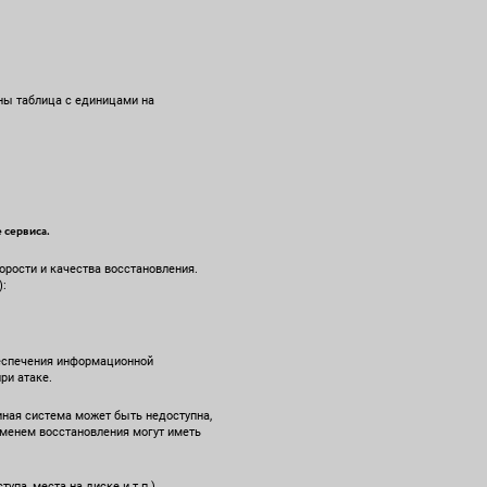
аны таблица с единицами на
 сервиса.
корости и качества восстановления.
):
беспечения информационной
ри атаке.
иная система может быть недоступна,
менем восстановления могут иметь
па, места на диске и т.п.).