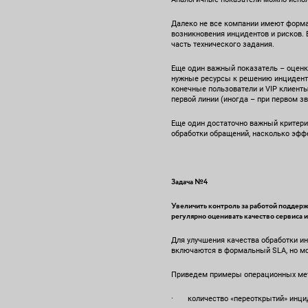
Далеко не все компании имеют форма
возникновения инцидентов и рисков. 
часть технического задания.
Еще один важный показатель – оценк
нужные ресурсы к решению инцидента
конечные пользователи и VIP клиент
первой линии (иногда – при первом зв
Еще один достаточно важный критери
обработки обращений, насколько эф
Задача №4
Увеличить контроль за работой поддерж
регулярно оценивать качество сервиса и
Для улучшения качества обработки и
включаются в формальный SLA, но мог
Приведем примеры операционных ме
· количество «переоткрытий» инциде