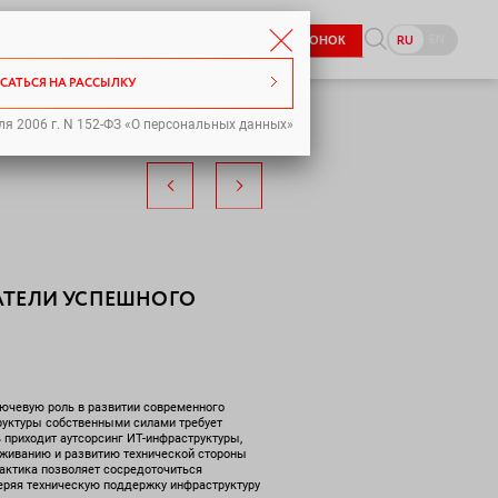
8-800-333-98-70
EN
RU
ЗАКАЗАТЬ ЗВОНОК
pr@icl-services.com
САТЬСЯ НА РАССЫЛКУ
ля 2006 г. N 152-ФЗ «О персональных данных»
ЗАТЕЛИ УСПЕШНОГО
ючевую роль в развитии современного
руктуры собственными силами требует
 приходит аутсорсинг ИТ-инфраструктуры,
уживанию и развитию технической стороны
актика позволяет сосредоточиться
еряя техническую поддержку инфраструктуру