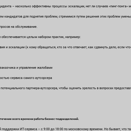
дента – насколько эффективны процессы эскалации, нет ли случаев «пинг-понга» 
м кандидатов для поднятия проблем, стремимся путем решения этих проблем уменьш
росов на обслуживание.
и обеспечивается целым набором практик, например:
и эскалации (к кому обращаться, кто за что отвечает, как сдвинуть дело, если что-
аказчика и управление жалобами
стью сервиса самого аутсорсера
 потенциального партнера-аутсорсера, чтобы оценить зрелость в вопросах предостав
 течение всего времени работы бизнес-подразделений.
 поддержки ИТ-сервиса – с 9:00 до 18:00 по московскому времени. Но бывает, что т