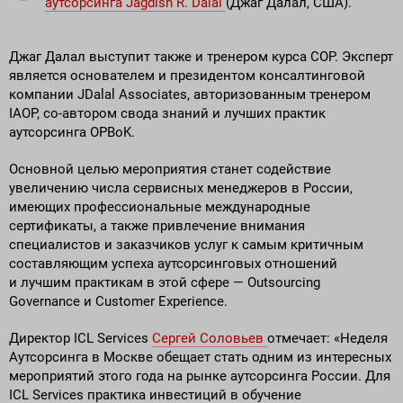
аутсорсинга Jagdish R. Dalal
(Джаг Далал, США).
Джаг Далал выступит также и тренером курса COP. Эксперт
является основателем и президентом консалтинговой
компании JDalal Associates, авторизованным тренером
IAOP, со-автором свода знаний и лучших практик
аутсорсинга OPBoK.
Основной целью мероприятия станет содействие
увеличению числа сервисных менеджеров в России,
имеющих профессиональные международные
сертификаты, а также привлечение внимания
специалистов и заказчиков услуг к самым критичным
составляющим успеха аутсорсинговых отношений
и лучшим практикам в этой сфере — Outsourcing
Governance и Customer Experience.
Директор ICL Services
Сергей Соловьев
отмечает: «Неделя
Аутсорсинга в Москве обещает стать одним из интересных
мероприятий этого года на рынке аутсорсинга России. Для
ICL Services практика инвестиций в обучение