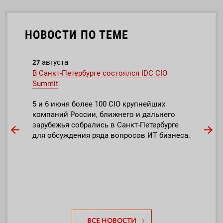
НОВОСТИ ПО ТЕМЕ
27
30
августа
м
С
В Санкт-Петербурге состоялся IDC CIO
В Мо
Summit
стра
5 и 6 июня более 100 CIO крупнейших
28 м
компаний России, ближнего и дальнего
учас
зарубежья собрались в Санкт-Петербурге
марк
для обсуждения ряда вопросов ИТ бизнеса.
Conf
ВСЕ НОВОСТИ