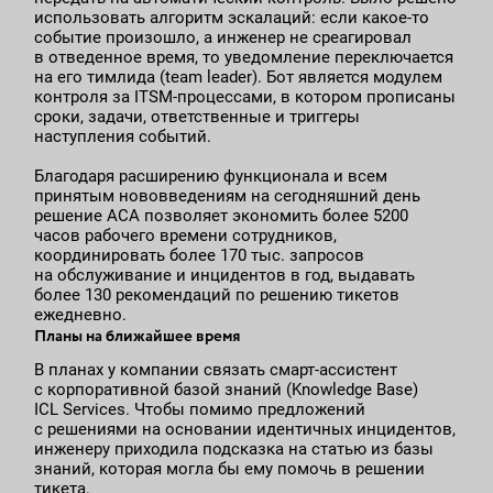
использовать алгоритм эскалаций: если какое-то
событие произошло, а инженер не среагировал
в отведенное время, то уведомление переключается
на его тимлида (team leader). Бот является модулем
контроля за ITSM-процессами, в котором прописаны
сроки, задачи, ответственные и триггеры
наступления событий.
Благодаря расширению функционала и всем
принятым нововведениям на сегодняшний день
решение АСА позволяет экономить более 5200
часов рабочего времени сотрудников,
координировать более 170 тыс. запросов
на обслуживание и инцидентов в год, выдавать
более 130 рекомендаций по решению тикетов
ежедневно.
Планы на ближайшее время
В планах у компании связать смарт-ассистент
с корпоративной базой знаний (Knowledge Base)
ICL Services. Чтобы помимо предложений
с решениями на основании идентичных инцидентов,
инженеру приходила подсказка на статью из базы
знаний, которая могла бы ему помочь в решении
тикета.