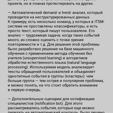
проекте, но в планах протестировать на других.
— Автоматический demand- и trend- анализ, который
проводится на неструктурированных данных.
К примеру, есть несколько команд, у которых в ITSM-
системе не проставлены классификаторы, и есть
просто текст, который пишут пользователи. Его
анализ — трудоемкая задача: когда таких событий
много, их сложно оценить с точки зрения
повторяемости и т.д. Для решения этой проблемы
было разработано решение на базе машинного
обучения c применением метода обучения без
учителя (unsupervised learning) и алгоритмов
обработки естественного языка (natural language
processing). Используемая модель анализирует
тексты обращений пользователей и объединяет
однотипные события в группы (кластеры): чем
больше группа — тем острее и популярнее проблема,
и можно понять, на что стоит обратить внимание
в первую очередь.
— Дополнительные сценарии для нотификации
специалистов (notification bot). Для этого
рассматривались события, которые еще можно
передать на автоматический контроль. Было решено