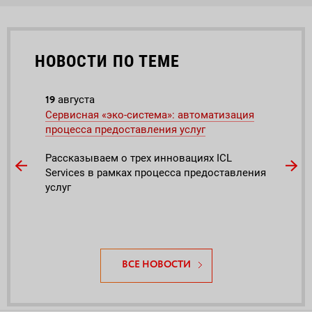
НОВОСТИ ПО ТЕМЕ
19
17
августа
де
ной
Сервисная «эко-система»: автоматизация
Авто
процесса предоставления услуг
Serv
года
Рассказываем о трех инновациях ICL
Services в рамках процесса предоставления
Комп
услуг
прем
«ИТ 
ВСЕ НОВОСТИ