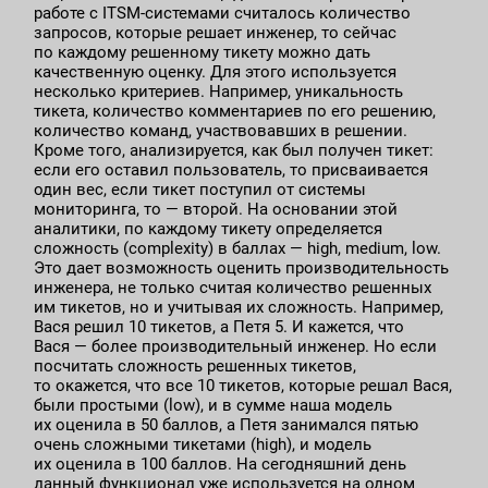
работе с ITSM-системами считалось количество
запросов, которые решает инженер, то сейчас
по каждому решенному тикету можно дать
качественную оценку. Для этого используется
несколько критериев. Например, уникальность
тикета, количество комментариев по его решению,
количество команд, участвовавших в решении.
Кроме того, анализируется, как был получен тикет:
если его оставил пользователь, то присваивается
один вес, если тикет поступил от системы
мониторинга, то — второй. На основании этой
аналитики, по каждому тикету определяется
сложность (complexity) в баллах — high, medium, low.
Это дает возможность оценить производительность
инженера, не только считая количество решенных
им тикетов, но и учитывая их сложность. Например,
Вася решил 10 тикетов, а Петя 5. И кажется, что
Вася — более производительный инженер. Но если
посчитать сложность решенных тикетов,
то окажется, что все 10 тикетов, которые решал Вася,
были простыми (low), и в сумме наша модель
их оценила в 50 баллов, а Петя занимался пятью
очень сложными тикетами (high), и модель
их оценила в 100 баллов. На сегодняшний день
данный функционал уже используется на одном