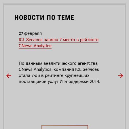
НОВОСТИ ПО ТЕМЕ
27
4
февраля
ию
ICL Services заняла 7 место в рейтинге
Груп
CNews Analytics
комп
ию
По данным аналитического агентства
Груп
н
CNews Analytics, компания ICL Services
веду
стала 7-ой в рейтинге крупнейших
«РИА
х
поставщиков услуг ИТ-поддержки 2014.