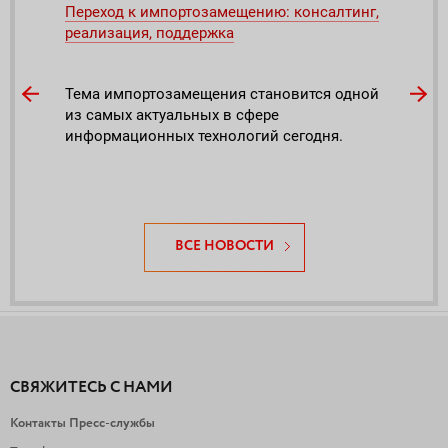
ого
Переход к импортозамещению: консалтинг,
ICL 
реализация, поддержка
рынк
под
Тема импортозамещения становится одной
й на
из самых актуальных в сфере
Подв
лей
информационных технологий сегодня.
осно
на 20
ВСЕ НОВОСТИ
СВЯЖИТЕСЬ С НАМИ
Контакты Пресс-службы