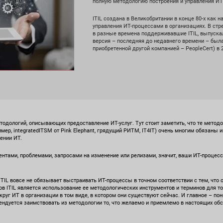
полную методологию построения и управления ИТ
ITIL создана в Великобритании в конце 80-х как 
управления ИТ-процессами в организациях. В стре
в разные времена поддерживавшие ITIL, выпуска
версия – последняя до недавнего времени – был
приобретенной другой компанией – PeopleCert) в 2
тодологий, описывающих предоставление ИТ-услуг. Тут стоит заметить, что те метод
мер, integratedITSM от Pink Elephant, грядущий РИТМ, IT4IT) очень многим обязаны и
ении ИТ.
дентами, проблемами, запросами на изменение или релизами, значит, ваши ИТ-проце
TIL вовсе не обязывает выстраивать ИТ-процессы в точном соответствии с тем, что 
 ITIL является использование ее методологических инструментов и терминов для то
круг ИТ в организации в том виде, в котором они существуют сейчас. И главное – по
ндуется заимствовать из методологии то, что желаемо и приемлемо в настоящих обс