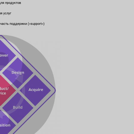
 для продуктов
ля услуг
 - часть поддержки («support»)