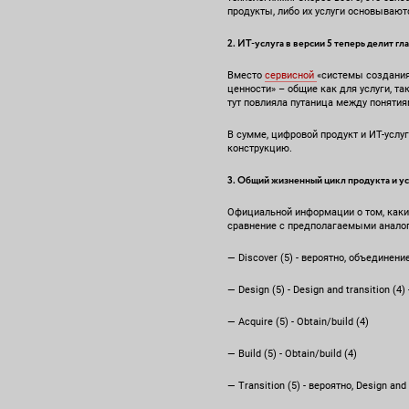
продукты, либо их услуги основываютс
2. ИТ-услуга в версии 5 теперь делит 
Вместо
сервисной
«системы создания 
ценности» – общие как для услуги, т
тут повлияла путаница между понятия
В сумме, цифровой продукт и ИТ-услу
конструкцию.
3. Общий жизненный цикл продукта и у
Официальной информации о том, каки
сравнение с предполагаемыми аналог
— Discover (5) - вероятно, объединение
— Design (5) - Design and transition (4)
— Acquire (5) - Obtain/build (4)
— Build (5) - Obtain/build (4)
— Transition (5) - вероятно, Design and 