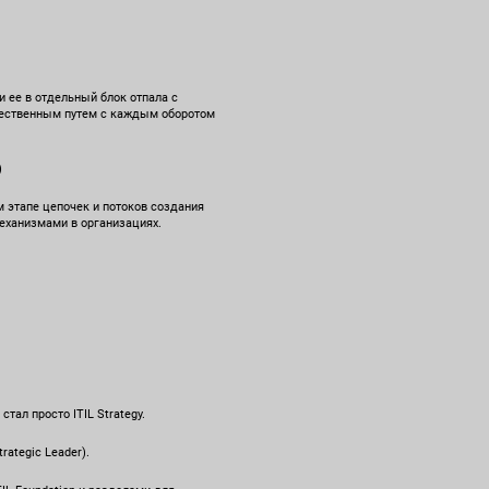
и ее в отдельный блок отпала с
стественным путем с каждым оборотом
)
м этапе цепочек и потоков создания
механизмами в организациях.
стал просто ITIL Strategy.
rategic Leader).