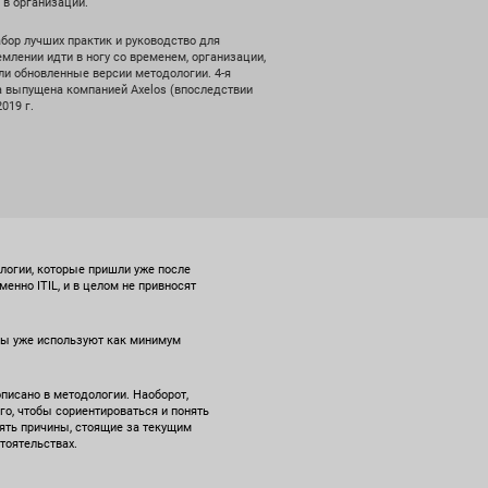
 в организации.
набор лучших практик и руководство для
млении идти в ногу со временем, организации,
ли обновленные версии методологии. 4-я
а выпущена компанией Axelos (впоследствии
019 г.
ологии, которые пришли уже после
менно ITIL, и в целом не привносят
ссы уже используют как минимум
описано в методологии. Наоборот,
го, чтобы сориентироваться и понять
нять причины, стоящие за текущим
тоятельствах.