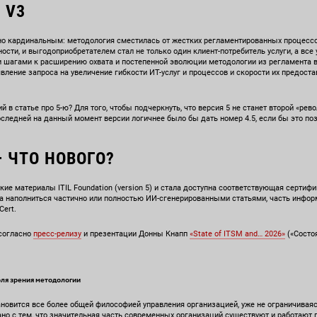
L V3
льно кардинальным: методология сместилась от жестких регламентированных процессо
ости, и выгодоприобретателем стал не только один клиент-потребитель услуги, а все 
и шагами к расширению охвата и постепенной эволюции методологии из регламента 
вление запроса на увеличение гибкости ИТ-услуг и процессов и скорости их предоста
ий в статье про 5-ю? Для того, чтобы подчеркнуть, что версия 5 не станет второй «рев
ледней на данный момент версии логичнее было бы дать номер 4.5, если бы это по
 – ЧТО НОВОГО?
е материалы ITIL Foundation (version 5) и стала доступна соответствующая сертиф
а наполниться частично или полностью ИИ-сгенерированными статьями, часть информ
Cert.
 согласно
пресс-релизу
и презентации Донны Кнапп
«State of ITSM and… 2026»
(«Состо
оля зрения методологии
становится все более общей философией управления организацией, уже не ограничив
зано с тем, что значительная часть современных организаций существуют и работают 