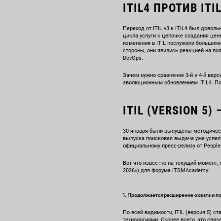
ITIL4 ПРОТИВ ITI
Переход от ITIL v3 к ITIL4 был дово
цикла услуги к цепочке создания ценн
изменения в ITIL послужили большим
стороны, они явились реакцией на поя
DevOps.
Зачем нужно сравнение 3-й и 4-й верс
эволюционным обновлением ITIL4. Пос
ITIL (VERSION 5)
30 января были выпущены методически
выпуска поисковая выдача уже успел
официальному пресс-релизу от People
Вот что известно на текущий момент,
2026») для форума ITSMAcademy:
1. Продолжается расширение охвата и п
По всей видимости, ITIL (версия 5) 
технологиями. Скорее всего, это свя