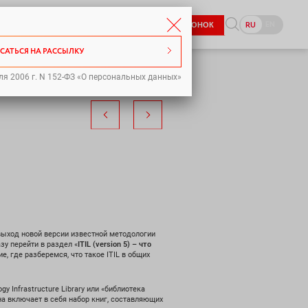
8-800-333-98-70
EN
RU
ЗАКАЗАТЬ ЗВОНОК
pr@icl-services.com
САТЬСЯ НА РАССЫЛКУ
ля 2006 г. N 152-ФЗ «О персональных данных»
л выход новой версии известной методологии
зу перейти в раздел «
ITIL (version 5) – что
е, где разберемся, что такое ITIL в общих
y Infrastructure Library или «библиотека
а включает в себя набор книг, составляющих