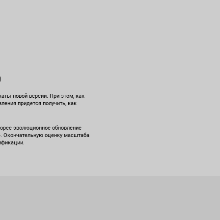
)
аты новой версии. При этом, как
вления придется получить, как
 скорее эволюционное обновление
4. Окончательную оценку масштаба
ификации.