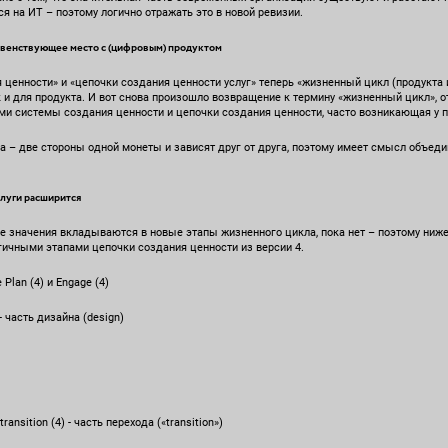
я на ИТ – поэтому логично отражать это в новой ревизии.
главенствующее место с (цифровым) продуктом
ценности» и «цепочки создания ценности услуг» теперь «жизненный цикл (продукта и
ак и для продукта. И вот снова произошло возвращение к термину «жизненный цикл», 
ми системы создания ценности и цепочки создания ценности, часто возникающая у п
га – две стороны одной монеты и зависят друг от друга, поэтому имеет смысл объед
слуги расширится
е значения вкладываются в новые этапы жизненного цикла, пока нет – поэтому ниж
ичными этапами цепочки создания ценности из версии 4.
 Plan (4) и Engage (4)
 - часть дизайна (design)
transition (4) - часть перехода («transition»)