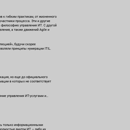
в к гибким практикам, от жизненного
участники процесса. Эти и другие
в философию управления ИТ. С другой
вления, а также движений Agile и
олюцией», будучи скорее
зволяли принципы нумерации ITIL.
икация, но еще до официального
ации в которых не соответствует
яние управления ИТ-услугами и…
аясь только информационными
полностью внутри ИТ – либо их