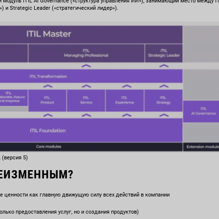
модуль ITIL AI Governance («структура управления ИИ»), занимающий место между IT
 и Strategic Leader («стратегический лидер»).
 (версия 5)
НЕИЗМЕННЫМ?
е ценности как главную движущую силу всех действий в компании
олько предоставления услуг, но и создания продуктов)