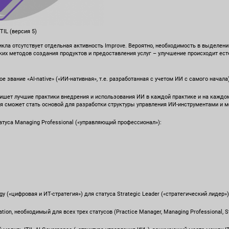
TIL (версия 5)
икла отсутствует отдельная активность Improve. Вероятно, необходимость в выделени
ких методов создания продуктов и предоставления услуг – улучшение происходит е
е звание «AI-native» («ИИ-нативная», т.е. разработанная с учетом ИИ с самого начала
пишет лучшие практики внедрения и использования ИИ в каждой практике и на каждо
я сможет стать основой для разработки структуры управления ИИ-инструментами и 
туса Managing Professional («управляющий профессионал»):
gy («цифровая и ИТ-стратегия») для статуса Strategic Leader («стратегический лидер») 
ion, необходимый для всех трех статусов (Practice Manager, Managing Professional, St