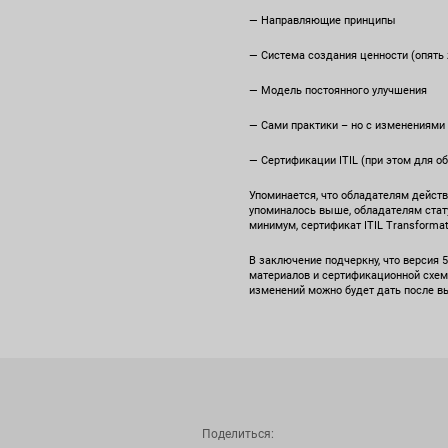
— Направляющие принципы
— Система создания ценности (опять 
— Модель постоянного улучшения
— Сами практики – но с изменениями
— Сертификации ITIL (при этом для о
Упоминается, что обладателям действ
упоминалось выше, обладателям статус
минимум, сертификат ITIL Transforma
В заключение подчеркну, что версия 5
материалов и сертификационной схем
изменений можно будет дать после в
Поделиться: