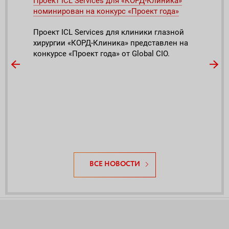
Проект ICL Services для «КОРД-Клиника»
ICL 
номинирован на конкурс «Проект года»
обла
Проект ICL Services для клиники глазной
ИТ-а
хирургии «КОРД-Клиника» представлен на
обла
конкурсе «Проект года» от Global CIO.
опыт
шних
обла
воих
росс
ет
пере
ния
ВСЕ НОВОСТИ