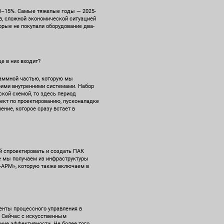
10–15%. Самые тяжелые годы — 2025-
ов, сложной экономической ситуацией
орые не покупали оборудование два-
е в них входит?
раммной частью, которую мы
воими внутренними системами. Набор
кой схемой, то здесь период
оект по проектированию, пусконаладке
ение, которое сразу встает в
й спроектировать и создать ПАК
е мы получаем из инфраструктуры
и-АРМ», которую также включаем в
менты процессного управления в
. Сейчас с искусственным
ние эффективности. Не более того.