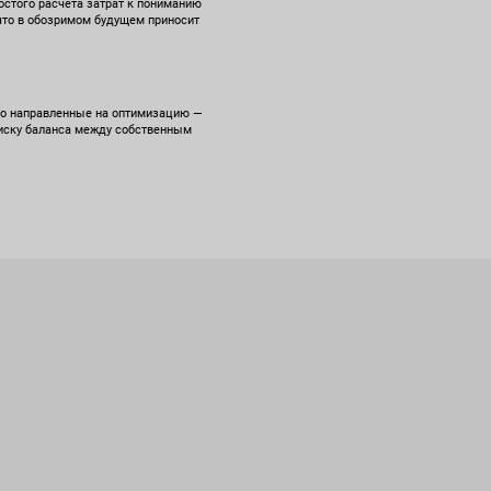
остого расчета затрат к пониманию
 что в обозримом будущем приносит
ибо направленные на оптимизацию —
поиску баланса между собственным