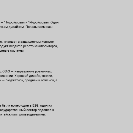
D — 16-дюймовая и 14-дюймовая. Один
иятным дизайном. Показываем наш
ет, планшет в защищенном корпусе
родукт входит в реестр Минпромторга,
ионные системы.
енд OSiO — направление розничных
решении. Хороший дизайн, тонкие,
й — бюджетной, средней и офисной, а
т были номер один в B2G, один из
 государственный сектор подошел к
китайскими производителями,