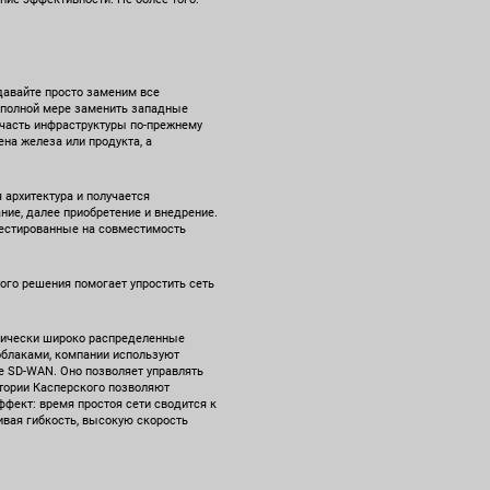
давайте просто заменим все
в полной мере заменить западные
 часть инфраструктуры по-прежнему
на железа или продукта, а
 архитектура и получается
ние, далее приобретение и внедрение.
тестированные на совместимость
го решения помогает упростить сеть
фически широко распределенные
 облаками, компании используют
ие SD-WAN. Оно позволяет управлять
тории Касперского позволяют
ффект: время простоя сети сводится к
ивая гибкость, высокую скорость