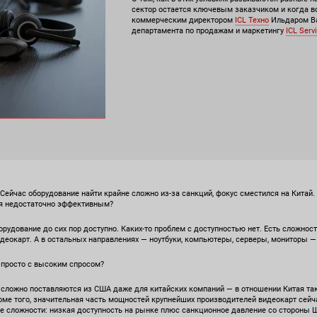
сектор остается ключевым заказчиком и когда в
коммерческим директором
ICL Техно
Ильдаром Ва
департамента по продажам и маркетингу
ICL Serv
Сейчас оборудование найти крайне сложно из-за санкций, фокус сместился на Китай. 
ся недостаточно эффективным?
орудование до сих пор доступно. Каких-то проблем с доступностью нет. Есть сложнос
деокарт. А в остальных направлениях — ноутбуки, компьютеры, серверы, мониторы —
 просто с высоким спросом?
И сложно поставляются из США даже для китайских компаний — в отношении Китая т
оме того, значительная часть мощностей крупнейших производителей видеокарт сейч
ве сложности: низкая доступность на рынке плюс санкционное давление со стороны Шт