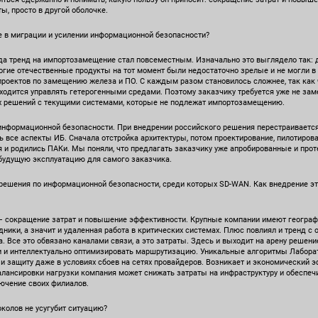
ы, просто в другой оболочке.
 в миграции и усилении информационной безопасности?
ода тренд на импортозамещение стал повсеместным. Изначально это выглядело так: 
ногие отечественные продукты на тот момент были недостаточно зрелые и не могли 
проектов по замещению железа и ПО. С каждым разом становилось сложнее, так как
иходится управлять гетерогенными средами. Поэтому заказчику требуется уже не заме
х решений с текущими системами, которые не подлежат импортозамещению.
информационной безопасности. При внедрении российского решения перестраивается
ь все аспекты ИБ. Сначала отстройка архитектуры, потом проектирование, пилотирова
 и родились ПАКи. Мы поняли, что предлагать заказчику уже апробированные и про
 будущую эксплуатацию для самого заказчика.
ешения по информационной безопасности, среди которых SD-WAN. Как внедрение это
 — сокращение затрат и повышение эффективности. Крупные компании имеют геогра
ники, а значит и удаленная работа в критических системах. Плюс повлиял и тренд с
а. Все это обвязано каналами связи, а это затраты. Здесь и выходит на арену решен
и и интеллектуально оптимизировать маршрутизацию. Уникальные алгоритмы Лабора
и защиту даже в условиях сбоев на сетях провайдеров. Возникает и экономический э
алансировки нагрузки компания может снижать затраты на инфраструктуру и обеспеч
ючение своих филиалов.
колов не усугубит ситуацию?