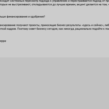
роисходит системный пересмотр подхода к управлению и перестраивается подход от пр
торые не выстреливают, откладываются до лучших времен, акцент делается на том,
льше финансирования и одобрения?
ансирование получают проекты, приносящие бизнес-результаты «здесь и сейчас», л
аткой кадров. Поэтому совет бизнесу сегодня, как никогда, рационально подойти к 
ерра