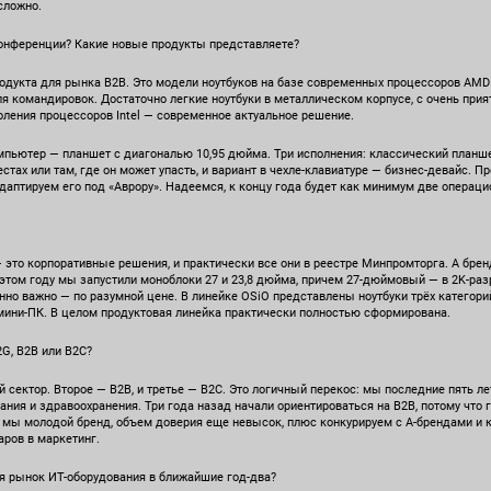
сложно.
конференции? Какие новые продукты представляете?
одукта для рынка B2B. Это модели ноутбуков на базе современных процессоров AM
ля командировок. Достаточно легкие ноутбуки в металлическом корпусе, с очень пр
коления процессоров Intel — современное актуальное решение.
пьютер — планшет с диагональю 10,95 дюйма. Три исполнения: классический планш
тах или там, где он может упасть, и вариант в чехле-клавиатуре — бизнес-девайс. П
адаптируем его под «Аврору». Надеемся, к концу года будет как минимум две операц
 — это корпоративные решения, и практически все они в реестре Минпромторга. А бр
 этом году мы запустили моноблоки 27 и 23,8 дюйма, причем 27-дюймовый — в 2K-раз
нно важно — по разумной цене. В линейке OSiO представлены ноутбуки трёх категори
 мини-ПК. В целом продуктовая линейка практически полностью сформирована.
2G, B2B или B2C?
 сектор. Второе — B2B, и третье — B2C. Это логичный перекос: мы последние пять ле
ния и здравоохранения. Три года назад начали ориентироваться на B2B, потому что
: мы молодой бренд, объем доверия еще невысок, плюс конкурируем с А-брендами и 
ров в маркетинг.
ся рынок ИТ-оборудования в ближайшие год-два?