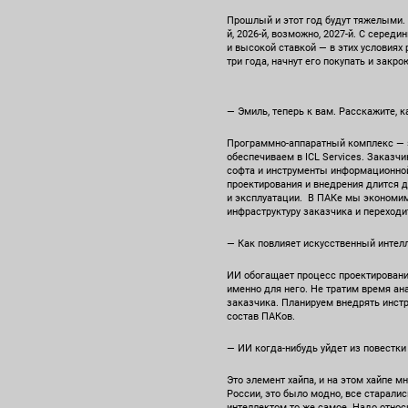
Прошлый и этот год будут тяжелыми.
й, 2026-й, возможно, 2027-й. С серед
и высокой ставкой — в этих условиях
три года, начнут его покупать и закро
— Эмиль, теперь к вам. Расскажите, 
Программно-аппаратный комплекс — э
обеспечиваем в ICL Services. Заказч
софта и инструменты информационной
проектирования и внедрения длится д
и эксплуатации. В ПАКе мы экономим 
инфраструктуру заказчика и переходи
— Как повлияет искусственный интел
ИИ обогащает процесс проектировани
именно для него. Не тратим время а
заказчика. Планируем внедрять инст
состав ПАКов.
— ИИ когда-нибудь уйдет из повестки
Это элемент хайпа, и на этом хайпе 
России, это было модно, все старали
интеллектом то же самое. Надо относ