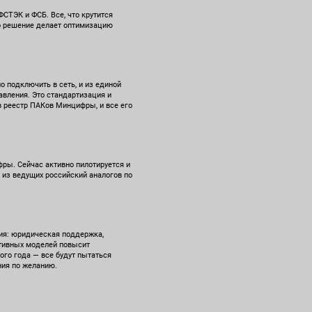
СТЭК и ФСБ. Все, что крутится
то решение делает оптимизацию
 подключить в сеть, и из единой
авления. Это стандартизация и
 в реестр ПАКов Минцифры, и все его
ры. Сейчас активно пилотируется и
 из ведущих российский аналогов по
ия: юридическая поддержка,
ативных моделей повысит
ого года — все будут пытаться
ния по желанию.