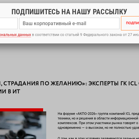
ПОДПИШИТЕСЬ НА НАШУ РАССЫЛКУ
Ы
ПАРТНЕРЫ
ПРОЕКТЫ
КОМПАНИЯ
ПРЕСС-ЦЕНТР
ПОДПИ
зработку ПО
сности
ение искусственного интеллекта в бизнес: от аудита до экспертного сопровождения
сональных данных
в соответствии со статьей 9 Федерального закона от 27 ию
ий
данных (МЦОД)
ности: контроль соответствия требованиям законодательства
фигураций, приложений, данных
печения
рудования
аботы
а ПО (обратная разработка)
твом
ийские платформы виртуализации
инфраструктуры
туры под ключ
много обеспечения
: защита ИТ-инфраструктуры
 СТРАДАНИЯ ПО ЖЕЛАНИЮ»: ЭКСПЕРТЫ ГК ICL 
алитического хранилища данных (DWH/КХД) и BI-системы
тированию и обслуживанию корпоративных сетей передачи данных
И В ИТ
неса
 учетными записями и доступом (IAM)
вами: инвентаризация, лицензионное соответствие, импортозамещение
На форуме «АКПО-2026» группа компаний ICL пре
техники, но и решения в области информационной
комплексов. При этом участники рынка говорят 
одновременно — о высоком, но не полностью удо
О том, как в этих условиях развиваются разные 