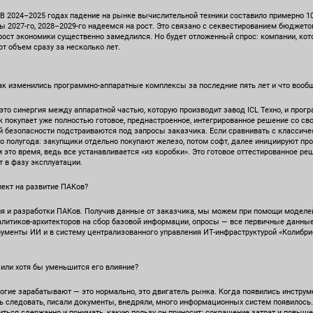
 В 2024–2025 годах падение на рынке вычислительной техники составило примерно 
ины 2027-го, 2028–2029-го надеемся на рост. Это связано с секвестированием бюджет
 рост экономики существенно замедлился. Но будет отложенный спрос: компании, кот
ют объем сразу за несколько лет.
как изменились программно-аппаратные комплексы за последние пять лет и что вообщ
то синергия между аппаратной частью, которую производит завод ICL Техно, и прог
ик покупает уже полностью готовое, преднастроенное, интегрированное решение со с
 безопасности подстраиваются под запросы заказчика. Если сравнивать с классичес
о полугода: закупщики отдельно покупают железо, потом софт, далее инициируют пр
это время, ведь все устанавливается «из коробки». Это готовое оттестированное реш
т в фазу эксплуатации.
лект на развитие ПАКов?
я и разработки ПАКов. Получив данные от заказчика, мы можем при помощи моделе
налитиков-архитекторов на сбор базовой информации, опросы — все первичные данны
рументы ИИ и в систему централизованного управления ИТ-инфраструктурой «Колибр
 или хотя бы уменьшится его влияние?
многие зарабатывают — это нормально, это двигатель рынка. Когда появились инстру
сь следовать, писали документы, внедряли, много информационных систем появилось
иться сдержанно и понимать, какую пользу он приносит: сокращение затрат и повыше