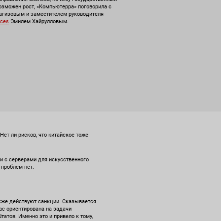
озможен рост, «Компьютерра» поговорила с
гизовым и заместителем руководителя
ices
Эмилем Хайрулловым.
Нет ли рисков, что китайское тоже
ти с серверами для искусственного
 проблем нет.
акже действуют санкции. Сказывается
ас ориентирована на задачи
атов. Именно это и привело к тому,