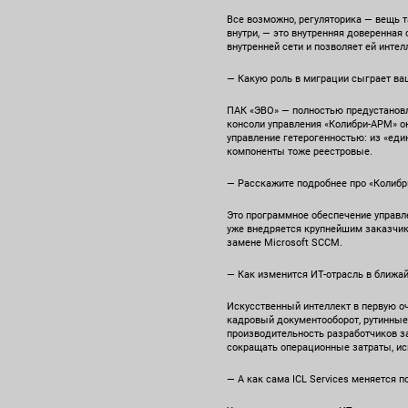
Все возможно, регуляторика — вещь 
внутри, — это внутренняя доверенна
внутренней сети и позволяет ей инте
— Какую роль в миграции сыграет ва
ПАК «ЭВО» — полностью предустановле
консоли управления «Колибри-АРМ» он
управление гетерогенностью: из «еди
компоненты тоже реестровые.
— Расскажите подробнее про «Колибри
Это программное обеспечение управле
уже внедряется крупнейшим заказчика
замене Microsoft SCCM.
— Как изменится ИТ-отрасль в ближа
Искусственный интеллект в первую о
кадровый документооборот, рутинные
производительность разработчиков за
сокращать операционные затраты, ис
— А как сама ICL Services меняется 