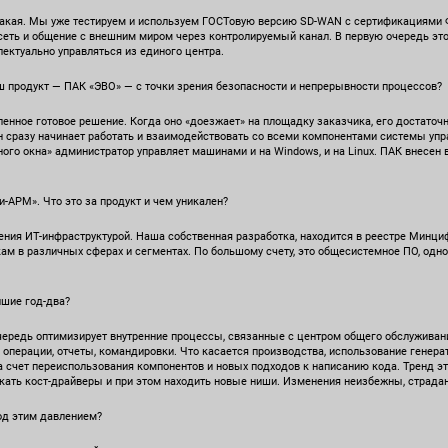
такая. Мы уже тестируем и используем ГОСТовую версию SD-WAN с сертификациями Ф
я сеть и общение с внешним миром через контролируемый канал. В первую очередь э
ллектуально управляться из единого центра.
ш продукт — ПАК «ЭВО» — с точки зрения безопасности и непрерывности процессов?
нное готовое решение. Когда оно «доезжает» на площадку заказчика, его достаточно
 сразу начинает работать и взаимодействовать со всеми компонентами системы упр
ного окна» администратор управляет машинами и на Windows, и на Linux. ПАК внесен
-АРМ». Что это за продукт и чем уникален?
ния ИТ-инфраструктурой. Наша собственная разработка, находится в реестре Минциф
м в различных сферах и сегментах. По большому счету, это общесистемное ПО, одно
йшие год-два?
чередь оптимизирует внутренние процессы, связанные с центром общего обслуживан
 операции, отчеты, командировки. Что касается производства, использование генер
 счет переиспользования компонентов и новых подходов к написанию кода. Тренд эт
кать кост-драйверы и при этом находить новые ниши. Изменения неизбежны, страда
под этим давлением?