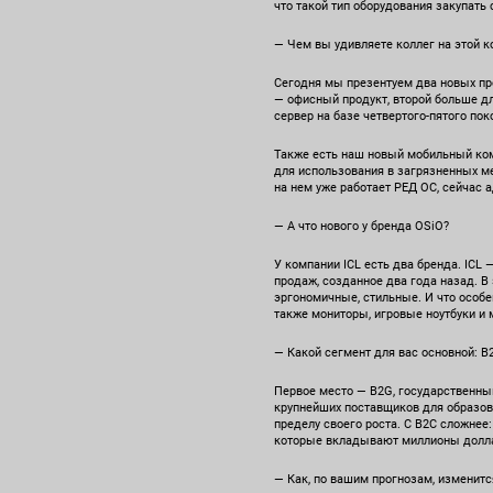
что такой тип оборудования закупать 
— Чем вы удивляете коллег на этой 
Сегодня мы презентуем два новых пр
— офисный продукт, второй больше д
сервер на базе четвертого-пятого по
Также есть наш новый мобильный ком
для использования в загрязненных мес
на нем уже работает РЕД ОС, сейчас 
— А что нового у бренда OSiO?
У компании ICL есть два бренда. ICL
продаж, созданное два года назад. В
эргономичные, стильные. И что особе
также мониторы, игровые ноутбуки и
— Какой сегмент для вас основной: B
Первое место — B2G, государственный
крупнейших поставщиков для образова
пределу своего роста. С B2C сложнее
которые вкладывают миллионы долла
— Как, по вашим прогнозам, изменит