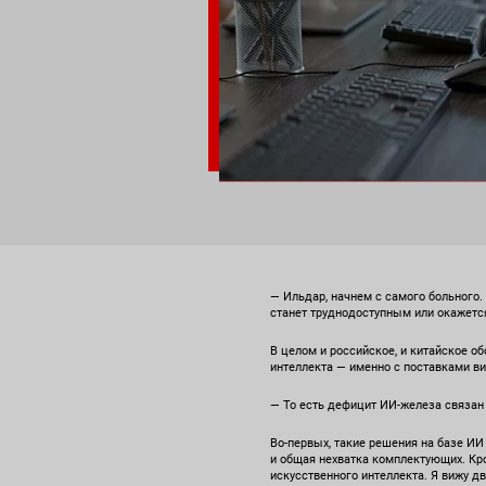
— Ильдар, начнем с самого больного. 
станет труднодоступным или окажет
В целом и российское, и китайское об
интеллекта — именно с поставками ви
— То есть дефицит ИИ-железа связан
Во-первых, такие решения на базе И
и общая нехватка комплектующих. Кр
искусственного интеллекта. Я вижу д