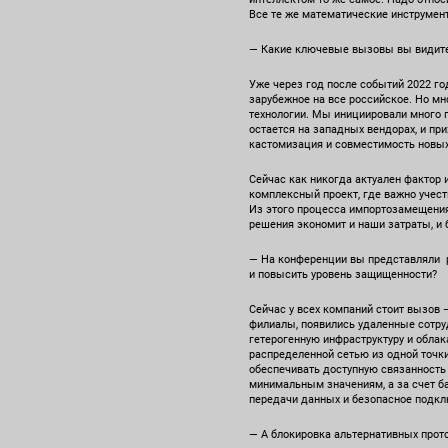
Все те же математические инструмент
— Какие ключевые вызовы вы видите
Уже через год после событий 2022 г
зарубежное на все российское. Но м
технологии. Мы инициировали много 
остается на западных вендорах, и пр
кастомизация и совместимость новы
Сейчас как никогда актуален фактор 
комплексный проект, где важно учест
Из этого процесса импортозамещения
решения экономит и наши затраты, и
— На конференции вы представляли р
и повысить уровень защищенности?
Сейчас у всех компаний стоит вызов
филиалы, появились удаленные сотруд
гетерогенную инфраструктуру и облак
распределенной сетью из одной точк
обеспечивать доступную связанность 
минимальным значениям, а за счет б
передачи данных и безопасное подкл
— А блокировка альтернативных прото