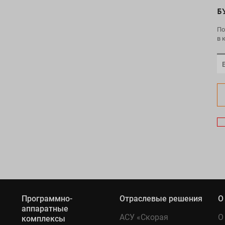
Б
По
в 
Программно-
Отраслевые решения
О
аппаратные
АСУ «Скорая
О
комплексы