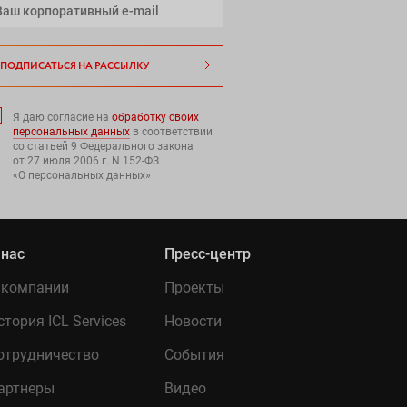
ПОДПИСАТЬСЯ НА РАССЫЛКУ
Я даю согласие на
обработку своих
персональных данных
в соответствии
со статьей 9 Федерального закона
от 27 июля 2006 г. N 152-ФЗ
«О персональных данных»
 нас
Пресс-центр
 компании
Проекты
стория ICL Services
Новости
отрудничество
События
артнеры
Видео