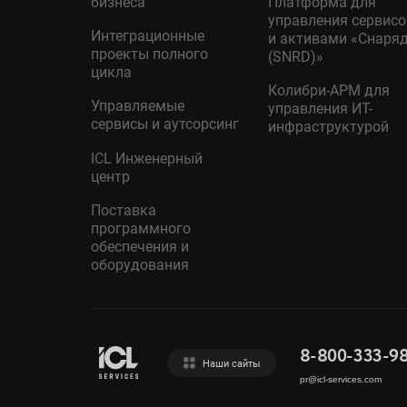
бизнеса
Платформа для
управления сервис
Интеграционные
и активами «Снаря
проекты полного
(SNRD)»
цикла
Колибри-АРМ для
Управляемые
управления ИТ-
сервисы и аутсорсинг
инфраструктурой
ICL Инженерный
центр
Поставка
программного
обеспечения и
оборудования
8-800-333-9
Наши сайты
pr@icl-services.com