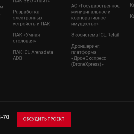
ПАК ЭВО «Лайт»
К
АС «Государственное,
ом
Разработка
муниципальное и
д
К
электронных
корпоративное
устройств и ПАК
имущество»
ПАК «Умная
Экосистема ICL.Retail
столовая»
Дроншеринг:
ПАК ICL Arenadata
платформа
ADB
«ДронЭкспресс
(DroneXpress)»
8-70
ОБСУДИТЬ ПРОЕКТ