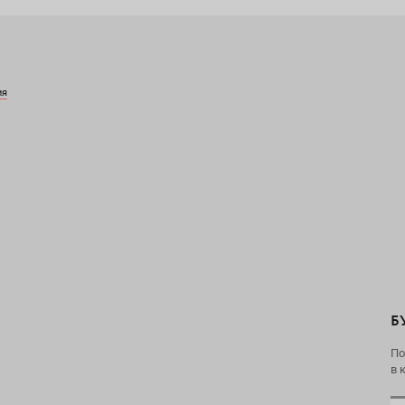
ия
Б
По
в 