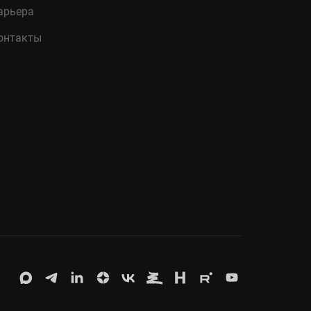
арьера
онтакты