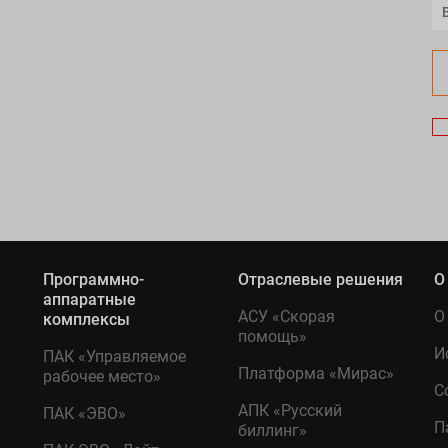
Программно-
Отраслевые решения
О
аппаратные
АСУ «Скорая
О
комплексы
помощь»
И
ПАК «Управляемое
Платформа «Мирас»
рабочее место»
С
АПК «Русский
ПАК «ЭВО»
П
биллинг»