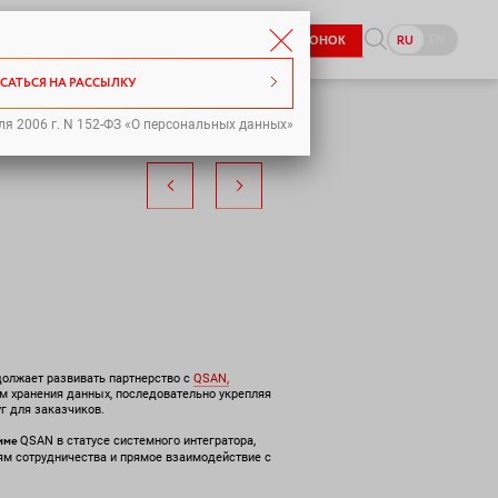
8-800-333-98-70
EN
RU
ЗАКАЗАТЬ ЗВОНОК
pr@icl-services.com
САТЬСЯ НА РАССЫЛКУ
ля 2006 г. N 152-ФЗ «О персональных данных»
олжает развивать партнерство с
QSAN,
м хранения данных, последовательно укрепляя
уг для заказчиков.
амме
QSAN в статусе системного интегратора,
ям сотрудничества и прямое взаимодействие с