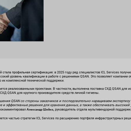
стала профильная сертификация: в 2025 году ряд специалистов ICL Services получил
сокий уровень квалификации в работе с решениями QSAN. Это позволяет компании о
о их комплексной технической поддержки.
ется реализованными проектами. В частности, выполнена поставка СХД QSAN для из
СХД QSAN для крупного производителя средств личной гигиены.
шения QSAN со стороны заказчиков и последовательно наращиваем экспертизу 
 и эффективные решения для хранения данных, а также обеспечивать высокий ур
Александр Шейко,
рокомментировал
руководитель отдела мультивендорной поддержки 
яется частью стратегии ICL Services по расширению портфеля инфраструктурных реш