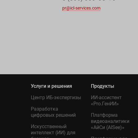
pr@icl-services.com
Услуги и решения
Продукты
Центр ИБ-экспертизы
ИИ-ассистент
«Pro.ГенИИ»
Разработка
цифровых решений
Платформа
видеоаналитики
Искусственный
«АйСи (AISee)»
интеллект (ИИ) для