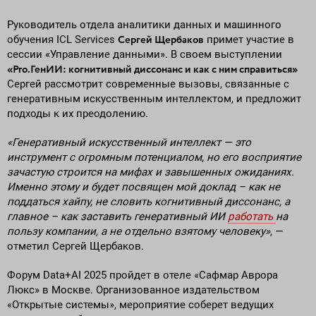
Руководитель отдела аналитики данных и машинного
Сергей Щербаков
обучения ICL Services
примет участие в
сессии «Управление данными». В своем выступлении
«Pro.ГенИИ
: когнитивный диссонанс и как с ним справиться»
Сергей рассмотрит современные вызовы, связанные с
генеративным искусственным интеллектом, и предложит
подходы к их преодолению.
«Генеративный искусственный интеллект — это
инструмент с огромным потенциалом, но его восприятие
зачастую строится на мифах и завышенных ожиданиях.
Именно этому и будет посвящен мой доклад – как не
поддаться хайпу, не словить когнитивный диссонанс, а
главное – как заставить генеративный ИИ
работать
на
пользу компании, а не отдельно взятому человеку»
, —
отметил Сергей Щербаков.
Форум Data+AI 2025 пройдет в отеле «Сафмар Аврора
Люкс» в Москве. Организованное издательством
«Открытые системы», мероприятие соберет ведущих